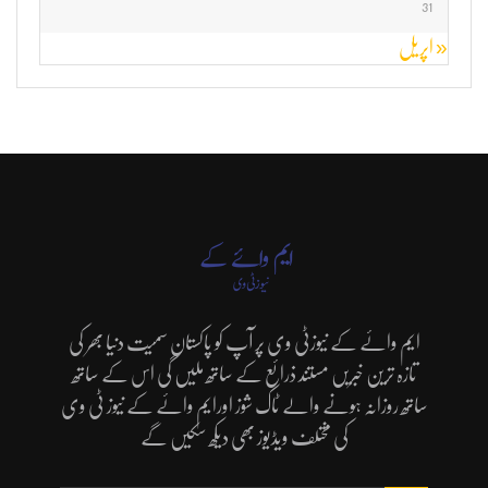
31
« اپریل
ایم وائے کے نیوزٹی وی پر آپ کو پاکستان سمیت دنیا بھر کی
تازہ ترین خبریں مستند ذرائع کے ساتھ ملیں گی اس کے ساتھ
ساتھ روزانہ ہونے والے ٹاک شوز اورایم وائے کے نیوز ٹی وی
کی مختلف ویڈیوز بھی دیکھ سکیں گے