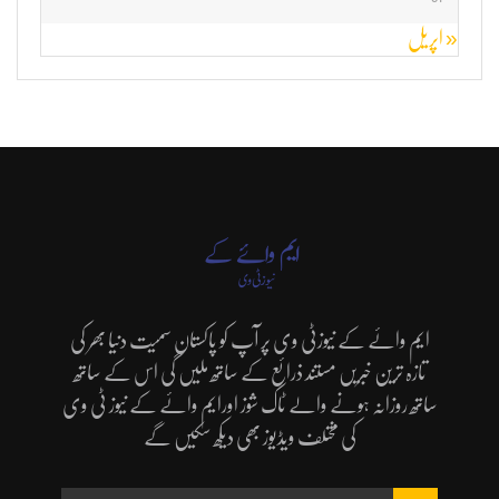
« اپریل
ایم وائے کے نیوزٹی وی پر آپ کو پاکستان سمیت دنیا بھر کی
تازہ ترین خبریں مستند ذرائع کے ساتھ ملیں گی اس کے ساتھ
ساتھ روزانہ ہونے والے ٹاک شوز اورایم وائے کے نیوز ٹی وی
کی مختلف ویڈیوز بھی دیکھ سکیں گے