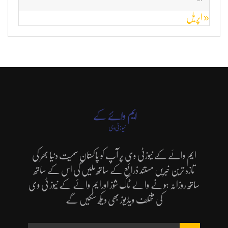
« اپریل
ایم وائے کے نیوزٹی وی پر آپ کو پاکستان سمیت دنیا بھر کی
تازہ ترین خبریں مستند ذرائع کے ساتھ ملیں گی اس کے ساتھ
ساتھ روزانہ ہونے والے ٹاک شوز اورایم وائے کے نیوز ٹی وی
کی مختلف ویڈیوز بھی دیکھ سکیں گے