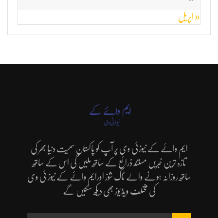
« اپریل
ایم وائے کے نیوزٹی وی پر آپ کو پاکستان سمیت دنیا بھر کی
تازہ ترین خبریں مستند ذرائع کے ساتھ ملیں گی اس کے ساتھ
ساتھ روزانہ ہونے والے ٹاک شوز اورایم وائے کے نیوز ٹی وی
کی مختلف ویڈیوز بھی دیکھ سکیں گے