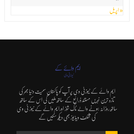
« اپریل
ایم وائے کے نیوزٹی وی پر آپ کو پاکستان سمیت دنیا بھر کی
تازہ ترین خبریں مستند ذرائع کے ساتھ ملیں گی اس کے ساتھ
ساتھ روزانہ ہونے والے ٹاک شوز اورایم وائے کے نیوز ٹی وی
کی مختلف ویڈیوز بھی دیکھ سکیں گے