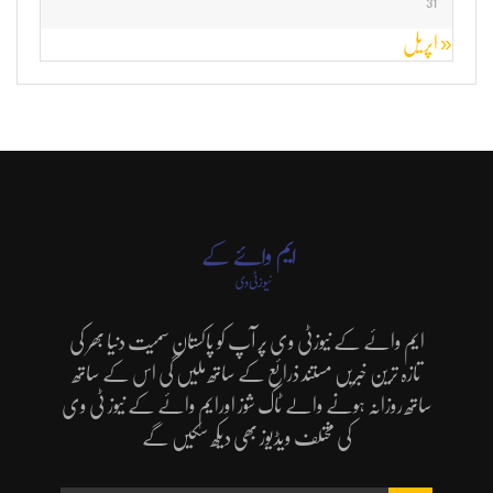
31
« اپریل
ایم وائے کے نیوزٹی وی پر آپ کو پاکستان سمیت دنیا بھر کی
تازہ ترین خبریں مستند ذرائع کے ساتھ ملیں گی اس کے ساتھ
ساتھ روزانہ ہونے والے ٹاک شوز اورایم وائے کے نیوز ٹی وی
کی مختلف ویڈیوز بھی دیکھ سکیں گے