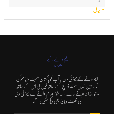
31
« اپریل
ایم وائے کے نیوزٹی وی پر آپ کو پاکستان سمیت دنیا بھر کی
تازہ ترین خبریں مستند ذرائع کے ساتھ ملیں گی اس کے ساتھ
ساتھ روزانہ ہونے والے ٹاک شوز اورایم وائے کے نیوز ٹی وی
کی مختلف ویڈیوز بھی دیکھ سکیں گے