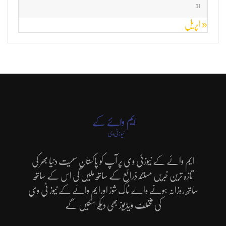
31
« اپریل
ایم وائے کے نیوزٹی وی پر آپ کو پاکستان سمیت دنیا بھر کی
تازہ ترین خبریں مستند ذرائع کے ساتھ ملیں گی اس کے ساتھ
ساتھ روزانہ ہونے والے ٹاک شوز اورایم وائے کے نیوز ٹی وی
کی مختلف ویڈیوز بھی دیکھ سکیں گے