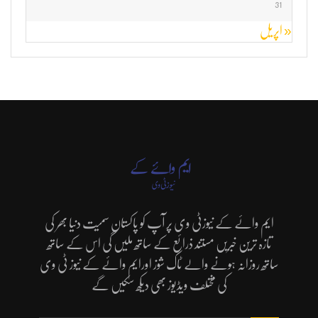
31
« اپریل
ایم وائے کے نیوزٹی وی پر آپ کو پاکستان سمیت دنیا بھر کی
تازہ ترین خبریں مستند ذرائع کے ساتھ ملیں گی اس کے ساتھ
ساتھ روزانہ ہونے والے ٹاک شوز اورایم وائے کے نیوز ٹی وی
کی مختلف ویڈیوز بھی دیکھ سکیں گے