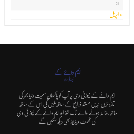
31
« اپریل
ایم وائے کے نیوزٹی وی پر آپ کو پاکستان سمیت دنیا بھر کی
تازہ ترین خبریں مستند ذرائع کے ساتھ ملیں گی اس کے ساتھ
ساتھ روزانہ ہونے والے ٹاک شوز اورایم وائے کے نیوز ٹی وی
کی مختلف ویڈیوز بھی دیکھ سکیں گے