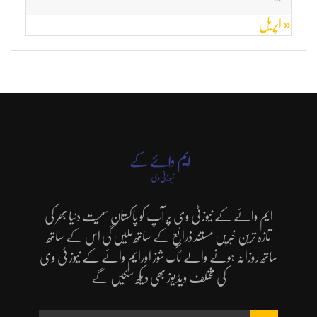
« اپریل
ایم وائے کے نیوزٹی وی پر آپ کو پاکستان سمیت دنیا بھر کی
تازہ ترین خبریں مستند ذرائع کے ساتھ ملیں گی اس کے ساتھ
ساتھ روزانہ ہونے والے ٹاک شوز اورایم وائے کے نیوز ٹی وی
کی مختلف ویڈیوز بھی دیکھ سکیں گے