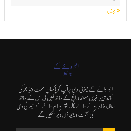
« اپریل
ایم وائے کے نیوزٹی وی پر آپ کو پاکستان سمیت دنیا بھر کی
تازہ ترین خبریں مستند ذرائع کے ساتھ ملیں گی اس کے ساتھ
ساتھ روزانہ ہونے والے ٹاک شوز اورایم وائے کے نیوز ٹی وی
کی مختلف ویڈیوز بھی دیکھ سکیں گے