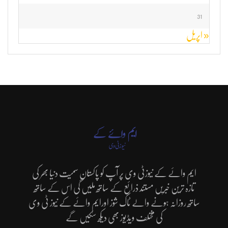
31
« اپریل
ایم وائے کے نیوزٹی وی پر آپ کو پاکستان سمیت دنیا بھر کی
تازہ ترین خبریں مستند ذرائع کے ساتھ ملیں گی اس کے ساتھ
ساتھ روزانہ ہونے والے ٹاک شوز اورایم وائے کے نیوز ٹی وی
کی مختلف ویڈیوز بھی دیکھ سکیں گے