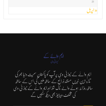
31
« اپریل
ایم وائے کے نیوزٹی وی پر آپ کو پاکستان سمیت دنیا بھر کی
تازہ ترین خبریں مستند ذرائع کے ساتھ ملیں گی اس کے ساتھ
ساتھ روزانہ ہونے والے ٹاک شوز اورایم وائے کے نیوز ٹی وی
کی مختلف ویڈیوز بھی دیکھ سکیں گے