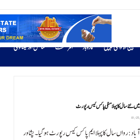
بین الاقوامی خبریں
کاروبار
انٹرٹینمنٹ
سائنس اور ٹیکنالوجی
ص
 میں نئے سال کا پہلا منکی پاکس کیس رپورٹ
آباد:رواں سال کا پہلا ایم پاکس کیس رپورٹ ہوگیا۔ پشاور