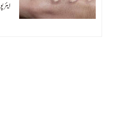
ایئرپ