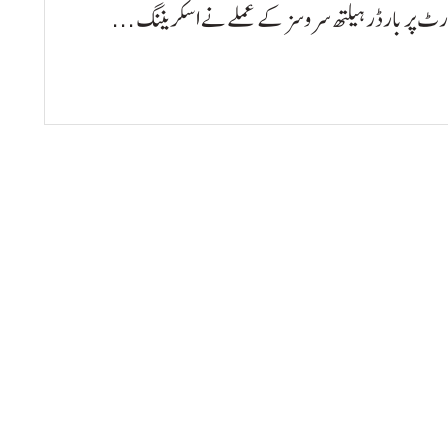
ورٹ پر بارڈر ہیلتھ سروسز کے عملے نے اسکریننگ ...