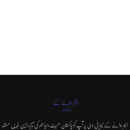
ایم وائے کے نیوزٹی وی پر آپ کو پاکستان سمیت دنیا بھر کی تازہ ترین خبریں مستند