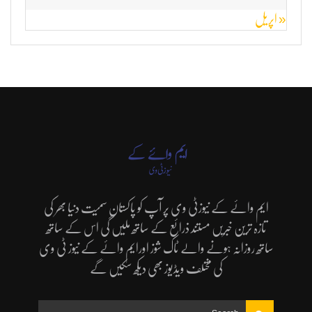
« اپریل
ایم وائے کے نیوزٹی وی پر آپ کو پاکستان سمیت دنیا بھر کی
تازہ ترین خبریں مستند ذرائع کے ساتھ ملیں گی اس کے ساتھ
ساتھ روزانہ ہونے والے ٹاک شوز اورایم وائے کے نیوز ٹی وی
کی مختلف ویڈیوز بھی دیکھ سکیں گے