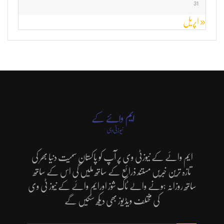
31
« اپریل
ایم وائے کے نیوزٹی وی پر آپ کو پاکستان سمیت دنیا بھر کی
تازہ ترین خبریں مستند ذرائع کے ساتھ ملیں گی اس کے ساتھ
ساتھ روزانہ ہونے والے ٹاک شوز اورایم وائے کے نیوز ٹی وی
کی مختلف ویڈیوز بھی دیکھ سکیں گے