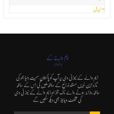
« اپریل
ایم وائے کے نیوزٹی وی پر آپ کو پاکستان سمیت دنیا بھر کی
تازہ ترین خبریں مستند ذرائع کے ساتھ ملیں گی اس کے ساتھ
ساتھ روزانہ ہونے والے ٹاک شوز اورایم وائے کے نیوز ٹی وی
کی مختلف ویڈیوز بھی دیکھ سکیں گے