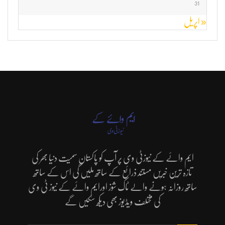
31
« اپریل
ایم وائے کے نیوزٹی وی پر آپ کو پاکستان سمیت دنیا بھر کی
تازہ ترین خبریں مستند ذرائع کے ساتھ ملیں گی اس کے ساتھ
ساتھ روزانہ ہونے والے ٹاک شوز اورایم وائے کے نیوز ٹی وی
کی مختلف ویڈیوز بھی دیکھ سکیں گے