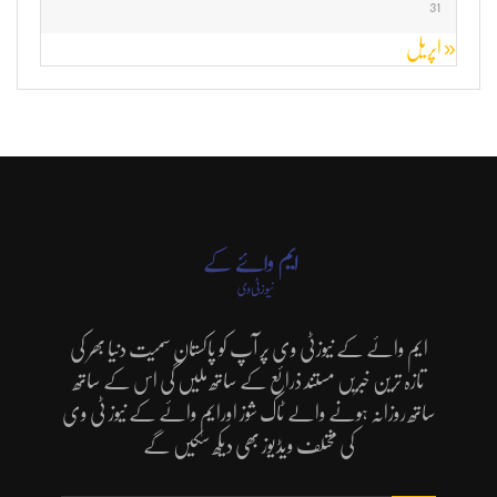
31
« اپریل
ایم وائے کے نیوزٹی وی پر آپ کو پاکستان سمیت دنیا بھر کی
تازہ ترین خبریں مستند ذرائع کے ساتھ ملیں گی اس کے ساتھ
ساتھ روزانہ ہونے والے ٹاک شوز اورایم وائے کے نیوز ٹی وی
کی مختلف ویڈیوز بھی دیکھ سکیں گے