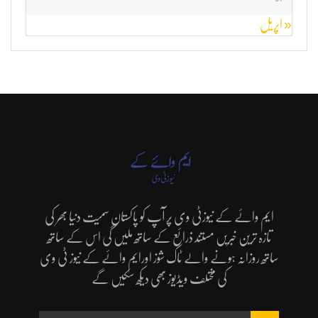
« اپریل
ایم وائے کے نیوزٹی وی پر آپ کو پاکستان سمیت دنیا بھر کی
تازہ ترین خبریں مستند ذرائع کے ساتھ ملیں گی اس کے ساتھ
ساتھ روزانہ ہونے والے ٹاک شوز اورایم وائے کے نیوز ٹی وی
کی مختلف ویڈیوز بھی دیکھ سکیں گے