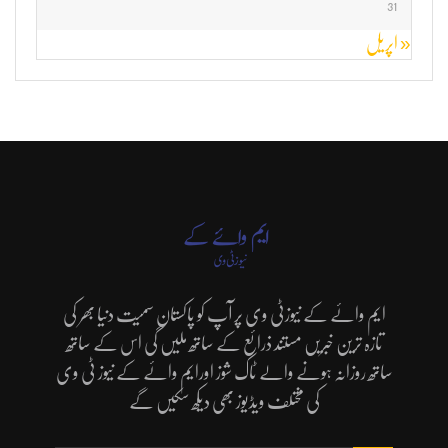
31
« اپریل
ایم وائے کے نیوزٹی وی پر آپ کو پاکستان سمیت دنیا بھر کی
تازہ ترین خبریں مستند ذرائع کے ساتھ ملیں گی اس کے ساتھ
ساتھ روزانہ ہونے والے ٹاک شوز اورایم وائے کے نیوز ٹی وی
کی مختلف ویڈیوز بھی دیکھ سکیں گے