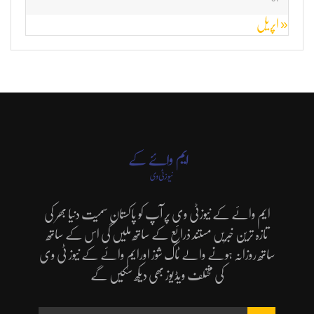
« اپریل
ایم وائے کے نیوزٹی وی پر آپ کو پاکستان سمیت دنیا بھر کی
تازہ ترین خبریں مستند ذرائع کے ساتھ ملیں گی اس کے ساتھ
ساتھ روزانہ ہونے والے ٹاک شوز اورایم وائے کے نیوز ٹی وی
کی مختلف ویڈیوز بھی دیکھ سکیں گے