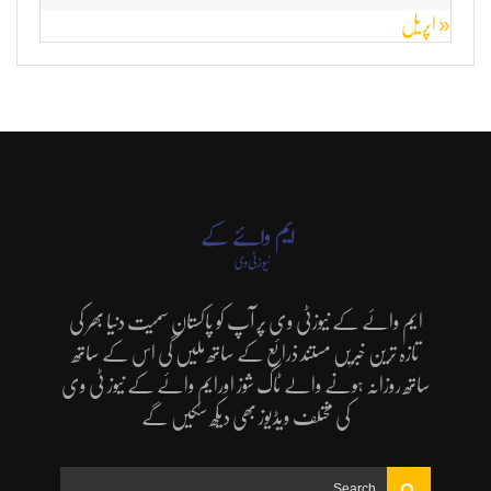
« اپریل
ایم وائے کے نیوزٹی وی پر آپ کو پاکستان سمیت دنیا بھر کی
تازہ ترین خبریں مستند ذرائع کے ساتھ ملیں گی اس کے ساتھ
ساتھ روزانہ ہونے والے ٹاک شوز اورایم وائے کے نیوز ٹی وی
کی مختلف ویڈیوز بھی دیکھ سکیں گے