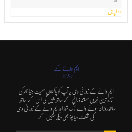
31
« اپریل
ایم وائے کے نیوزٹی وی پر آپ کو پاکستان سمیت دنیا بھر کی
تازہ ترین خبریں مستند ذرائع کے ساتھ ملیں گی اس کے ساتھ
ساتھ روزانہ ہونے والے ٹاک شوز اورایم وائے کے نیوز ٹی وی
کی مختلف ویڈیوز بھی دیکھ سکیں گے