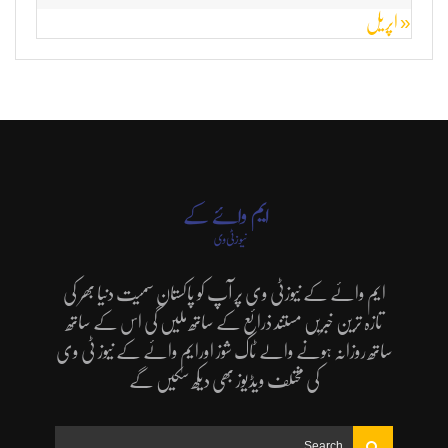
« اپریل
ایم وائے کے نیوزٹی وی پر آپ کو پاکستان سمیت دنیا بھر کی
تازہ ترین خبریں مستند ذرائع کے ساتھ ملیں گی اس کے ساتھ
ساتھ روزانہ ہونے والے ٹاک شوز اورایم وائے کے نیوز ٹی وی
کی مختلف ویڈیوز بھی دیکھ سکیں گے