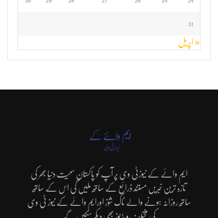
31
« اپریل
ایم وائے کے نیوزٹی وی پر آپ کو پاکستان سمیت دنیا بھر کی
تازہ ترین خبریں مستند ذرائع کے ساتھ ملیں گی اس کے ساتھ
ساتھ روزانہ ہونے والے ٹاک شوز اورایم وائے کے نیوز ٹی وی
کی مختلف ویڈیوز بھی دیکھ سکیں گے