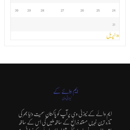
30
29
28
27
26
25
24
31
« اپریل
ایم وائے کے نیوزٹی وی پر آپ کو پاکستان سمیت دنیا بھر کی
تازہ ترین خبریں مستند ذرائع کے ساتھ ملیں گی اس کے ساتھ