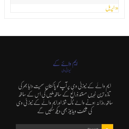
« اپریل
ایم وائے کے نیوزٹی وی پر آپ کو پاکستان سمیت دنیا بھر کی
تازہ ترین خبریں مستند ذرائع کے ساتھ ملیں گی اس کے ساتھ
ساتھ روزانہ ہونے والے ٹاک شوز اورایم وائے کے نیوز ٹی وی
کی مختلف ویڈیوز بھی دیکھ سکیں گے