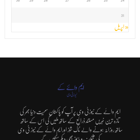
31
« اپریل
ایم وائے کے نیوزٹی وی پر آپ کو پاکستان سمیت دنیا بھر کی
تازہ ترین خبریں مستند ذرائع کے ساتھ ملیں گی اس کے ساتھ
ساتھ روزانہ ہونے والے ٹاک شوز اورایم وائے کے نیوز ٹی وی
کی مختلف ویڈیوز بھی دیکھ سکیں گے