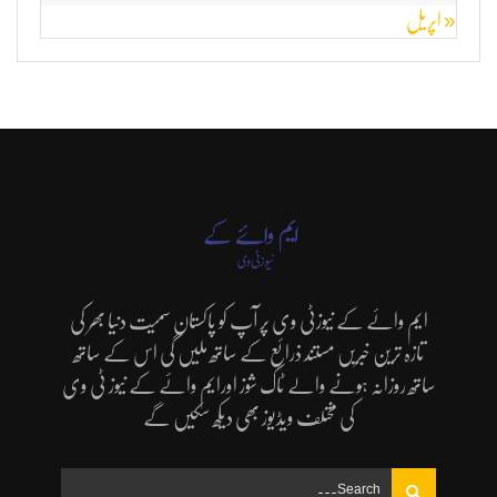
« اپریل
ایم وائے کے نیوزٹی وی پر آپ کو پاکستان سمیت دنیا بھر کی
تازہ ترین خبریں مستند ذرائع کے ساتھ ملیں گی اس کے ساتھ
ساتھ روزانہ ہونے والے ٹاک شوز اورایم وائے کے نیوز ٹی وی
کی مختلف ویڈیوز بھی دیکھ سکیں گے