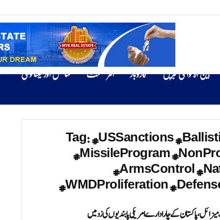
بین الاقوامی خبریں
کاروبار
انٹرٹینمنٹ
سائنس اور ٹیکنالوجی
ص
Tag:
#USSanctions #Ballist
#MissileProgram #NonProl
#ArmsControl #Na
#WMDProliferation #Defense
میزائل، پاکستان کے چار ادارے امریکی پابندیوں کی زد میں