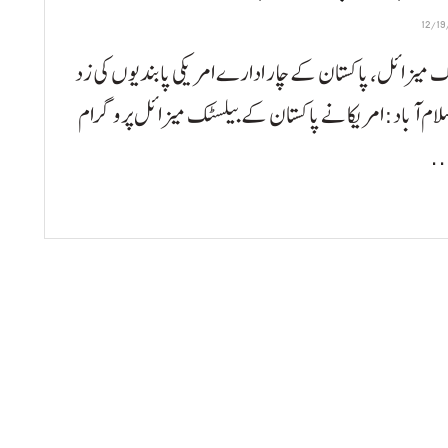
ک میزائل، پاکستان کے چار ادارے امریکی پابندیوں کی زد
سلام آباد:امریکا نے پاکستان کے بیلسٹک میزائل پروگرام
..