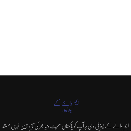
ایم وائے کے نیوزٹی وی پر آپ کو پاکستان سمیت دنیا بھر کی تازہ ترین خبریں مستند