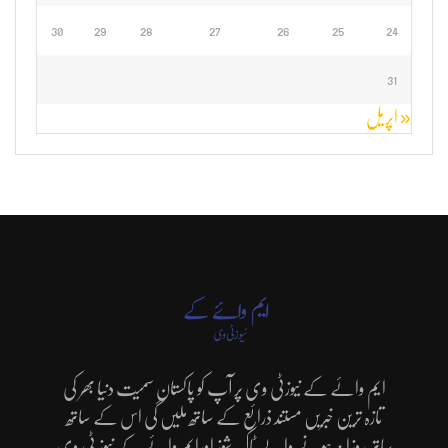
30
29
28
27
26
25
24
31
« اپریل
ایم وائے کے نیوزٹی وی پر آپ کو پاکستان سمیت دنیا بھر کی
تازہ ترین خبریں مستند ذرائع کے ساتھ ملیں گی اس کے ساتھ
ساتھ روزانہ ہونے والے ٹاک شوز اورایم وائے کے نیوز ٹی وی