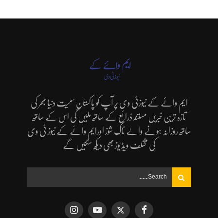
ایم وائے کے نیوزٹی وی پر آپ کو پاکستان سمیت دنیا بھر کی
تازہ ترین خبریں مستند ذرائع کے ساتھ ملیں گی اس کے ساتھ
ساتھ روزانہ ہونے والے ٹاک شوز اورایم وائے کے نیوز ٹی وی
کی مختلف ویڈیوز بھی دیکھ سکیں گے