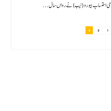
ومی احتساب بیورو (نیب) نے رواں سال ...
3
2
1