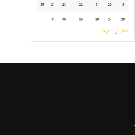
25
24
23
22
21
20
19
31
30
29
28
27
26
« جولائی
ستمبر »