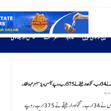
بین الاقوامی خبریں
کاروبار
انٹرٹینمنٹ
سائنس اور ٹیکنالوجی
ص
ے ٹیکس دیا:سینیٹر عبدالقادر
تاجروں نے 34 ارب،تنخواہ دار طبقے نے 375 ارب روپے