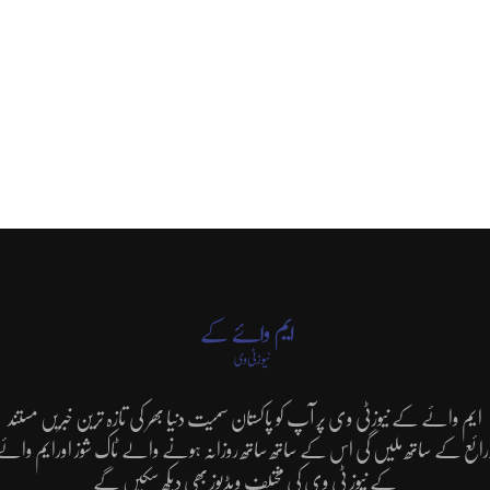
ایم وائے کے نیوزٹی وی پر آپ کو پاکستان سمیت دنیا بھر کی تازہ ترین خبریں مستند
رائع کے ساتھ ملیں گی اس کے ساتھ ساتھ روزانہ ہونے والے ٹاک شوز اورایم وائے
کے نیوز ٹی وی کی مختلف ویڈیوز بھی دیکھ سکیں گے