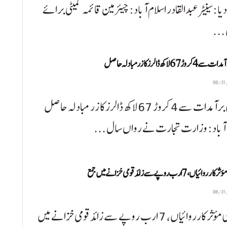
یا:سینیٹر عبدالقادر اسلام آباد: چیئرمین قائمہ کمیٹی برائے
 ...
روڑ 67 لاکھ ڈالرز کا زر مبادلہ حاصل
آم کی برآمدات سے 4 کروڑ 67 لاکھ ڈالرز کا زر مبادلہ حاصل
 آباد: وزارت تجارت نے رواں سال ...
یاں، 7 ارب روپے سے زائد قومی خزانے میں جمع
نیب کی مؤثر کارروائیاں، 7 ارب روپے سے زائد قومی خزانے میں