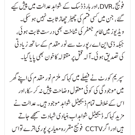
فوٹیج، DVR، اور ہارڈ ڈسک کے شواہد عدالت میں پیش کیے
گئے، جن میں کسی قسم کی چھیڑ چھاڑ ثابت نہیں ہو سکی۔
ویڈیوز میں ظاہر جعفر کی شناخت بھی درست ثابت ہوئی،
جبکہ ڈی این اے رپورٹ سے نور مقدم کے ساتھ زیادتی
کی تصدیق ہوئی۔ آلہ قتل پر مقتولہ کا خون بھی پایا گیا۔
سپریم کورٹ نے فیصلے میں کہا کہ ملزم نور مقدم کی اپنے گھر
میں موجودگی کی کوئی معقول وضاحت پیش نہ کر سکا، اور
اس کے خلاف تمام ڈیجیٹل شواہد موجود ہیں۔ عدالت نے
مزید کہا کہ ڈیجیٹل شواہد اب بنیادی شہادت سمجھے جاتے
ہیں اور اگر CCTV فوٹیج مقررہ معیار پر پوری اترے تو اس