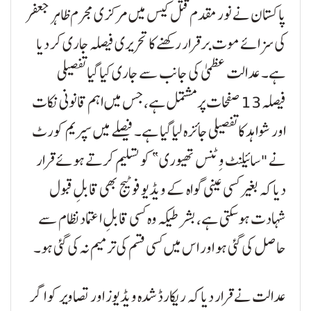
پاکستان نے نور مقدم قتل کیس میں مرکزی مجرم ظاہر جعفر
کی سزائے موت برقرار رکھنے کا تحریری فیصلہ جاری کر دیا
ہے۔ عدالت عظمیٰ کی جانب سے جاری کیا گیا تفصیلی
فیصلہ 13 صفحات پر مشتمل ہے، جس میں اہم قانونی نکات
اور شواہد کا تفصیلی جائزہ لیا گیا ہے۔ فیصلے میں سپریم کورٹ
نے "سائلنٹ وِٹنس تھیوری” کو تسلیم کرتے ہوئے قرار
دیا کہ بغیر کسی عینی گواہ کے ویڈیو فوٹیج بھی قابلِ قبول
شہادت ہو سکتی ہے، بشرطیکہ وہ کسی قابلِ اعتماد نظام سے
حاصل کی گئی ہو اور اس میں کسی قسم کی ترمیم نہ کی گئی ہو۔
عدالت نے قرار دیا کہ ریکارڈ شدہ ویڈیوز اور تصاویر کو اگر