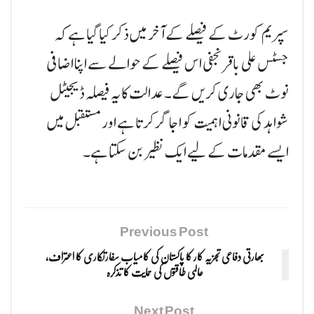
سپریم کورٹ کے فیصلے کے آخر میں ذکر کیا گیا ہے کہ
جسٹس علی باقر نجفی اس فیصلے کے حوالے سے اپنا اضافی
نوٹ بھی جاری کریں گے۔ عدالت کا یہ فیصلہ ڈیجیٹل
شواہد کی قانونی اہمیت کو اجاگر کرتا ہے اور مستقبل میں
ایسے مقدمات کے لیے ایک نظیر بن سکتا ہے۔
Previous Post
بھارتی دفاعی تجزیہ کار کا پاکستان کی کامیاب سفارتکاری کا اعتراف،
عالمی طاقتوں کی حمایت کا تذکرہ
Next Post