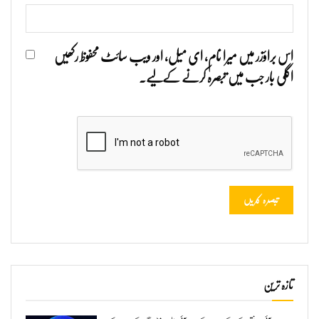
اس براؤزر میں میرا نام، ای میل، اور ویب سائٹ محفوظ رکھیں
اگلی بار جب میں تبصرہ کرنے کےلیے۔
تازہ ترین