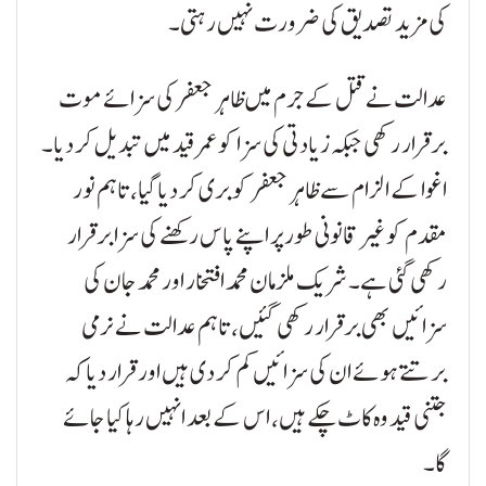
کی مزید تصدیق کی ضرورت نہیں رہتی۔
عدالت نے قتل کے جرم میں ظاہر جعفر کی سزائے موت
برقرار رکھی جبکہ زیادتی کی سزا کو عمر قید میں تبدیل کر دیا۔
اغوا کے الزام سے ظاہر جعفر کو بری کر دیا گیا، تاہم نور
مقدم کو غیر قانونی طور پر اپنے پاس رکھنے کی سزا برقرار
رکھی گئی ہے۔ شریک ملزمان محمد افتخار اور محمد جان کی
سزائیں بھی برقرار رکھی گئیں، تاہم عدالت نے نرمی
برتتے ہوئے ان کی سزائیں کم کر دی ہیں اور قرار دیا کہ
جتنی قید وہ کاٹ چکے ہیں، اس کے بعد انہیں رہا کیا جائے
گا۔