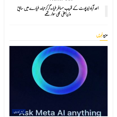
احمد آباد ایئرپورٹ کے قریب مسافر طیارہ گر کر تباہ، طیارے میں سابق
وزیراعلیٰ بھی سوار تھے
مزید
خبریں
اہم خبریں