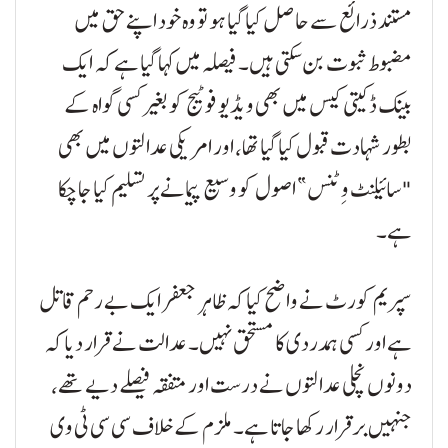
مستند ذرائع سے حاصل کیا گیا ہو تو وہ خود اپنے حق میں
مضبوط ثبوت بن سکتی ہیں۔ فیصلہ میں کہا گیا ہے کہ ایک
بینک ڈکیتی کیس میں بھی ویڈیو فوٹیج کو بغیر کسی گواہ کے
بطور شہادت قبول کیا گیا تھا، اور امریکی عدالتوں میں بھی
"سائلنٹ وِٹنس” اصول کو وسیع پیمانے پر تسلیم کیا جا چکا
ہے۔
سپریم کورٹ نے واضح کیا کہ ظاہر جعفر ایک بے رحم قاتل
ہے اور کسی ہمدردی کا مستحق نہیں۔ عدالت نے قرار دیا کہ
دونوں نچلی عدالتوں نے درست اور متفقہ فیصلے دیے تھے،
جنہیں برقرار رکھا جاتا ہے۔ ملزم کے خلاف سی سی ٹی وی