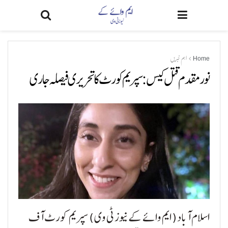
Home
اہم خبریں
نور مقدم قتل کیس: سپریم کورٹ کا تحریری فیصلہ جاری
اسلام آباد ( ایم وائے کے نیوز ٹی وی ) سپریم کورٹ آف