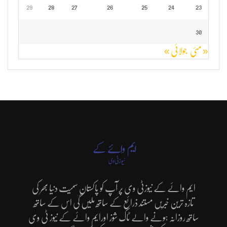
29
28
27
26
25
24
23
30
« مئی
جولائی »
ایم وائے کے نیوزٹی وی پر آپ کو پاکستان سمیت دنیا بھر کی
تازہ ترین خبریں مستند ذرائع کے ساتھ ملیں گی اس کے ساتھ
ساتھ روزانہ ہونے والے ٹاک شوز اورایم وائے کے نیوز ٹی وی