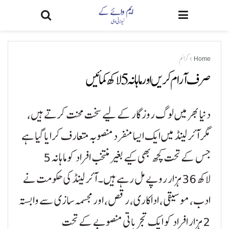
Home
کرائم
صرف آرام کریں اور ماہانہ 5 لاکھ کمائیں
دنیا بھر میں لوگ روزگار کے لیے سخت محنت کرتے ہیں،
مگر آئرلینڈ میں ایک ایسا منفرد منصوبہ متعارف کرایا گیا ہے
جس کے تحت کچھ بھی کیے بغیر منتخب افراد کو ماہانہ 5
لاکھ 36 ہزار روپے مل رہے ہیں۔ آئرلینڈ کی حکومت نے
ادب، موسیقی، اداکاری، رقص، اور مجسمہ سازی سے وابستہ
2 ہزار افراد کو ایک تجرباتی منصوبے کے تحت