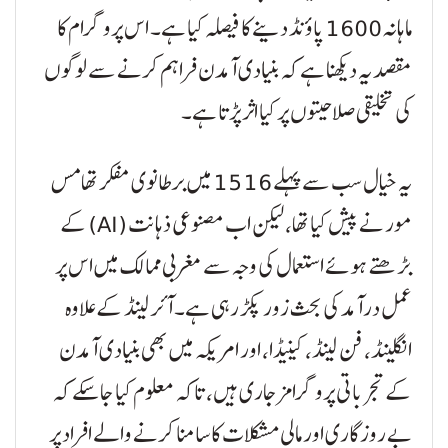
ماہانہ 1600 پاؤنڈ دینے کا فیصلہ کیا ہے۔ اس پروگرام کا
مقصد یہ دیکھنا ہے کہ بنیادی آمدن فراہم کرنے سے لوگوں
کی تخلیقی صلاحیتوں پر کیا اثر پڑتا ہے۔
یہ خیال سب سے پہلے 1516 میں برطانوی مفکر تھامس
مور نے پیش کیا تھا، لیکن اب مصنوعی ذہانت (AI) کے
بڑھتے ہوئے استعمال کی وجہ سے مغربی ممالک میں اس پر
عمل درآمد کی بحث زور پکڑ رہی ہے۔ آئرلینڈ کے علاوہ
انگلینڈ، فن لینڈ، کینیڈا، اور امریکہ میں بھی بنیادی آمدن
کے تجرباتی پروگرامز جاری ہیں، تاکہ معلوم کیا جا سکے کہ
بے روزگاری اور مالی مشکلات کا سامنا کرنے والے افراد پر