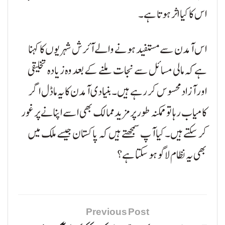
اس کا کیا اثر ہوتا ہے۔
اس آمدن سے مستفید ہونے والے آئرش شہریوں کا کہنا
ہے کہ مالی مسائل سے نجات ملنے کے بعد وہ زیادہ تخلیقی
اور آزاد محسوس کر رہے ہیں۔ بنیادی آمدن کا یہ ماڈل اگر
کامیاب رہا تو ممکنہ طور پر مزید ممالک بھی اسے اپنانے پر غور
کر سکتے ہیں۔ کیا آپ سمجھتے ہیں کہ پاکستان جیسے ملک میں
بھی یہ نظام لاگو ہو سکتا ہے؟
Previous Post