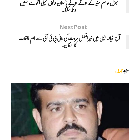
‘جنرل عاصم منیر کے ہوتے ہوئے پاکستان کو کوئی میلی آنکھ سے نہیں
دیکھ سکتا۔
Next Post
آج اڈیالہ جیل میں شیر افضل مروت کی بانی پی ٹی آئی سے اہم ملاقات
کا امکان۔
مزید
خبریں