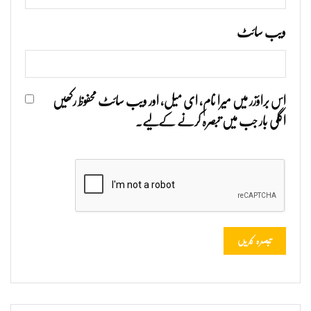
ویب‌ سائٹ
اس براؤزر میں میرا نام، ای میل، اور ویب سائٹ محفوظ رکھیں
اگلی بار جب میں تبصرہ کرنے کےلیے۔