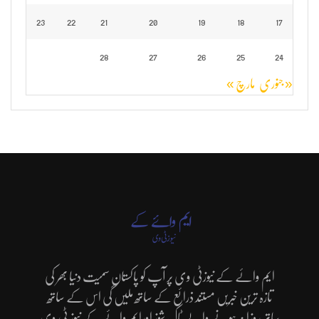
23
22
21
20
19
18
17
28
27
26
25
24
« جنوری
مارچ »
ایم وائے کے نیوزٹی وی پر آپ کو پاکستان سمیت دنیا بھر کی
تازہ ترین خبریں مستند ذرائع کے ساتھ ملیں گی اس کے ساتھ
ساتھ روزانہ ہونے والے ٹاک شوز اورایم وائے کے نیوز ٹی وی