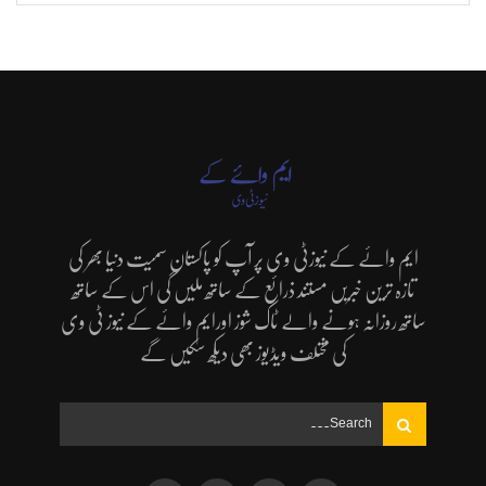
ایم وائے کے نیوزٹی وی پر آپ کو پاکستان سمیت دنیا بھر کی
تازہ ترین خبریں مستند ذرائع کے ساتھ ملیں گی اس کے ساتھ
ساتھ روزانہ ہونے والے ٹاک شوز اورایم وائے کے نیوز ٹی وی
کی مختلف ویڈیوز بھی دیکھ سکیں گے