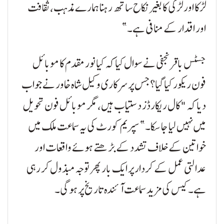
لڑکا اور لڑکی کا بغیر نکاح ساتھ رہنا ہمارے مذہب، ثقافت
اور اقدار کے منافی ہے۔”
جسٹس باقر نجفی نے سوال کیا کہ کیا نور مقدم کا موبائل
فون ریکور کیا گیا؟ جس پر سرکاری وکیل شاہ خاور نے جواب
دیا کہ "کال ریکارڈز دستیاب ہیں، مگر موبائل فون تحویل
میں نہیں لیا جا سکا۔” سپریم کورٹ کی یہ سماعت ملک میں
خواتین کے خلاف تشدد کے بڑھتے ہوئے واقعات اور
عدالتی عمل کے کردار پر ایک بار پھر توجہ مبذول کر رہی
ہے۔ کیس کی مزید سماعت آئندہ تاریخ پر ہو گی۔