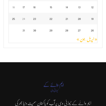
18
17
16
15
14
13
12
25
24
23
22
21
20
19
31
30
29
28
27
26
« اپریل
جون »
ایم وائے کے نیوزٹی وی پر آپ کو پاکستان سمیت دنیا بھر کی