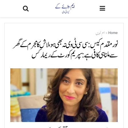
Home
اہم خبریں
نور مقدم کیس: سی سی ٹی وی نہ بھی ہو، لاش کا مجرم کے گھر
سے ملنا ہی کافی ہے: سپریم کورٹ کے ریمارکس