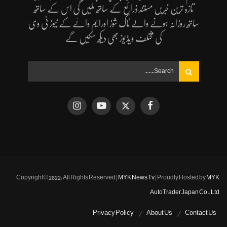
تازہ ترین خبریں مستند ذرائع کے ساتھ ملیں گی اس کے ساتھ
ساتھ روزانہ ہونے والے ٹاک شوز اورایم وائے کے نیوز ٹی وی
کی مختلف ویڈیوز بھی دیکھ سکیں گے
Copyright © 2022, All Rights Reserved |
MYK News Tv
| Proudly Hosted by
MYK
AutoTrader Japan Co. Ltd
Privacy Policy
About Us
Contact Us