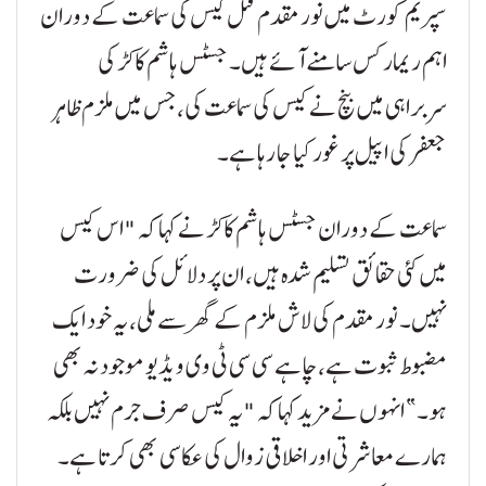
سپریم کورٹ میں نور مقدم قتل کیس کی سماعت کے دوران
اہم ریمارکس سامنے آئے ہیں۔ جسٹس ہاشم کاکڑ کی
سربراہی میں بنچ نے کیس کی سماعت کی، جس میں ملزم ظاہر
جعفر کی اپیل پر غور کیا جا رہا ہے۔
سماعت کے دوران جسٹس ہاشم کاکڑ نے کہا کہ "اس کیس
میں کئی حقائق تسلیم شدہ ہیں، ان پر دلائل کی ضرورت
نہیں۔ نور مقدم کی لاش ملزم کے گھر سے ملی، یہ خود ایک
مضبوط ثبوت ہے، چاہے سی سی ٹی وی ویڈیو موجود نہ بھی
ہو۔” انہوں نے مزید کہا کہ "یہ کیس صرف جرم نہیں بلکہ
ہمارے معاشرتی اور اخلاقی زوال کی عکاسی بھی کرتا ہے۔