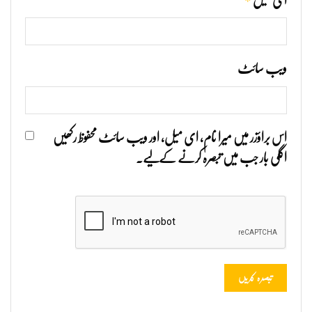
*
ای میل
ویب‌ سائٹ
اس براؤزر میں میرا نام، ای میل، اور ویب سائٹ محفوظ رکھیں
اگلی بار جب میں تبصرہ کرنے کےلیے۔