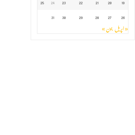
25
24
23
22
21
20
19
31
30
29
28
27
26
« اپریل
جون »