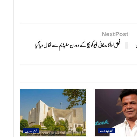
Next Post
ی
فحش اداکارہ بونی بلیو کو میچ کے دوران سٹیڈیم سے نکال دیا گیا
انٹرٹینمنٹ
اہم خبریں