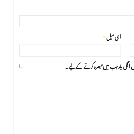
*
ای میل
ھیں اگلی بار جب میں تبصرہ کرنے کےلیے۔