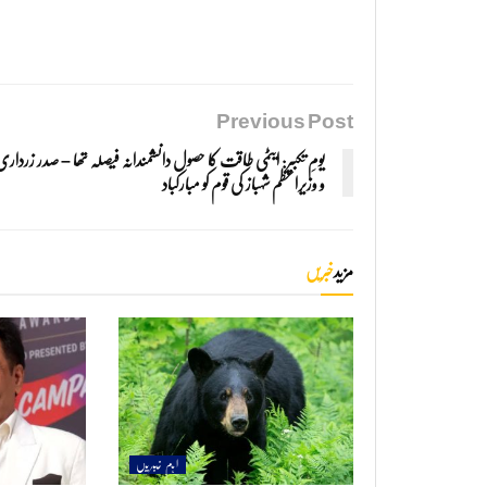
Previous Post
یومِ تکبیر: ایٹمی طاقت کا حصول دانشمندانہ فیصلہ تھا – صدر زردار
و وزیراعظم شہباز کی قوم کو مبارکباد
مزید
خبریں
اہم خبریں