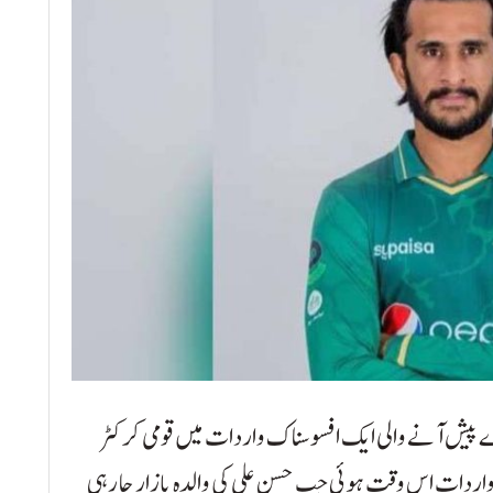
ڑے پیش آنے والی ایک افسوسناک واردات میں قومی کرکٹر
 واردات اس وقت ہوئی جب حسن علی کی والدہ بازار جا رہی