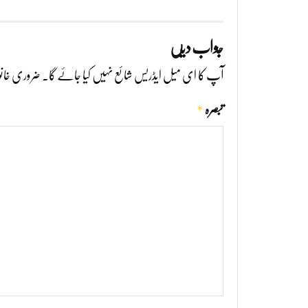
جواب دیں
آپ کا ای میل ایڈریس شائع نہیں کیا جائے گا۔
ضروری خانو
*
تبصرہ