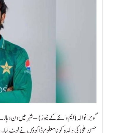
گوجرانوالہ (ایم وائے کے نیوز) – شہر میں دن دہا
حسن علی کی والدہ کو نامعلوم ڈاکوؤں نے لوٹ لیا۔