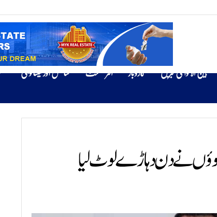
بین الاقوامی خبریں
کاروبار
انٹرٹینمنٹ
سائنس اور ٹیکنالوجی
ص
ڈاکوؤں نے دن دہاڑے لوٹ لیا