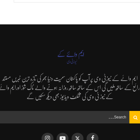
ایم وائے کے نیوزٹی وی پر آپ کو پاکستان سمیت دنیا بھر کی تازہ ترین خبریں مستند
رائع کے ساتھ ملیں گی اس کے ساتھ ساتھ روزانہ ہونے والے ٹاک شوز اورایم وائے
کے نیوز ٹی وی کی مختلف ویڈیوز بھی دیکھ سکیں گے