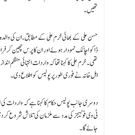
تھیں۔
حسن علی کے بھائی خرم علی کے مطابق، ان کی والدہ 
تھی۔ خرم علی کا کہنا تھا کہ واردات انتہائی منظم اندا
اہل خانہ نے فوری طور پر پولیس کو اطلاع دی۔
دوسری جانب پولیس حکام کا کہنا ہے کہ واردات کی اط
ٹی وی فوٹیجز کی مدد سے ملزمان کی تلاش شروع کر دی گ
جائے گا۔