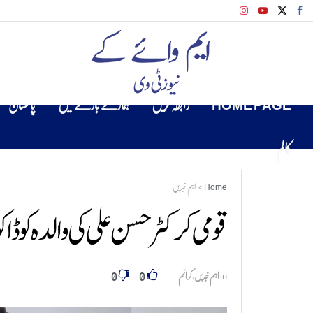
HOME PAGE
رابطہ کریں
ہمارے بارے میں
پاکستان
کالم
Home
اہم خبریں
قومی کرکٹر حسن علی کی والدہ کو 
0
0
in
اہم خبریں
,
کرائم