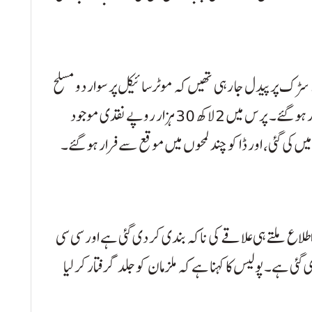
سڑک پر پیدل جا رہی تھیں کہ موٹرسائیکل پر سوار دو مسلح
ڈاکو اچانک نمودار ہوئے اور ان کا پرس چھین کر فرار ہو گئے۔ پرس میں 2 لاکھ 30 ہزار روپے نقدی موجود
ز میں کی گئی، اور ڈاکو چند لمحوں میں موقع سے فرار ہو گئے۔
لاع ملتے ہی علاقے کی ناکہ بندی کر دی گئی ہے اور سی سی
ئی ہے۔ پولیس کا کہنا ہے کہ ملزمان کو جلد گرفتار کر لیا