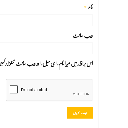
*
نام
ویب‌ سائٹ
اس براؤزر میں میرا نام، ای میل، اور ویب سائٹ محفوظ رک