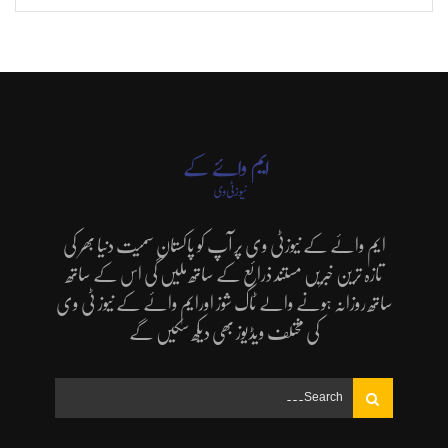
ایم وائے کے نیوزٹی وی پر آپ کو پاکستان سمیت دنیا بھر کی
تازہ ترین خبریں مستند ذرائع کے ساتھ ملیں گی اس کے ساتھ
ساتھ روزانہ ہونے والے ٹاک شوز اورایم وائے کے نیوز ٹی وی
کی مختلف ویڈیوز بھی دیکھ سکیں گے