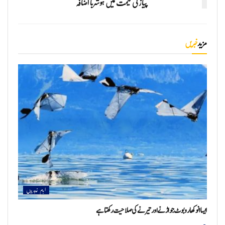
پیاز کی قیمت میں ہوشربا اضافہ
مزید
خبریں
اہم خبریں
ایسا انوکھا روبوٹ جو اڑنے اور تیرنے کی صلاحیت رکھتا ہے