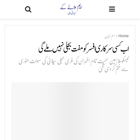
Home
اہم خبریں
اب کسی سرکاری افسر کو مفت بجلی نہیں ملے گی
لیسکو ملازمین سمیت تمام افسران کی فری بجلی سپلائی کی سہولت جنوری
سے ختم کر دی گئی