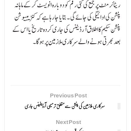
ریٹائرمنٹ پر جمع کی گئی رقم کو دوبارہ انویسٹ کر کے ماہانہ
پنشن کی ادائیگی کی جائے گی ۔ بتایا جا رہا ہے کہ کنٹریبیوشن
پنشن سکیم کا اطلاق آرڈیننس کی جاری کردہ تاریخ یا اس کے
بعد بھرتی ہونے والے سرکاری ملازمین پر ہوگا۔
Previous Post
سرکاری ملازمین کی پنشن سےمتعلق ترمیمی آرڈینینس جاری
Next Post