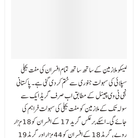
لیسکو ملازمین کے ساتھ ساتھ تمام افسران کی مفت بجلی
سپلائی کی سہولت جنوری سے ختم کر دی گئی ہے۔ پاکستانی
نجی ٹی وی چینل کے مطابق اب صرف گریڈ ایک سے
سولہ تک کے ملازمین کو مفت بجلی کی سہولت فراہم کی
جائے گی۔ اسکے برعکس گرید 17 کے افسران کو 18 ہزار
روپے، گریڈ 18 کے افسران کو 44 ہزار اور گریڈ 19