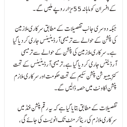
کے افسران کو ماہانہ 55 ہزار روپے ملیں گے ۔
جبکہ دوسری جانب تفصیلات کے مطابق سرکاری ملازمین
کی پنشن کے حوالے سے ترمیمی آرڈینینس جاری کر دیا گیا
ہے۔ سرکاری ملازمین کی پنشن کے حوالے سے ترمیمی
آرڈیننس جاری کر دیا گیا ہے، ترمیمی آرڈینینس کے تحت
کنٹریبیوشن پنشن سکیم کے تحت حکومت اور سرکاری ملازم
پنشن اکاونٹ میں حصہ ڈالیں گے۔
تفصیلات کے مطابق بتایا گیا ہے کہ یہ رقم پنشن فنڈ میں
سرکاری ملازم کی ریٹائرمنٹ تک انویسٹ کی جائے گی ،