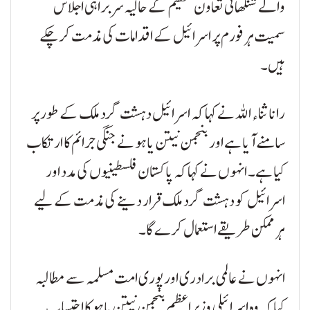
والے شنگھائی تعاون تنظیم کے حالیہ سربراہی اجلاس
سمیت ہر فورم پر اسرائیل کے اقدامات کی مذمت کر چکے
ہیں۔
رانا ثناء اللہ نے کہا کہ اسرائیل دہشت گرد ملک کے طور پر
سامنے آیا ہے اور بنجمن نیتن یاہو نے جنگی جرائم کا ارتکاب
کیا ہے۔ انہوں نے کہا کہ پاکستان فلسطینیوں کی مدد اور
اسرائیل کو دہشت گرد ملک قرار دینے کی مذمت کے لیے
ہر ممکن طریقے استعمال کرے گا۔
انہوں نے عالمی برادری اور پوری امت مسلمہ سے مطالبہ
کیا کہ وہ اسرائیلی وزیراعظم بنجمن نیتن یاہو کا احتساب