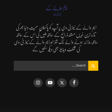
ایم وائے کے نیوزٹی وی پر آپ کو پاکستان سمیت دنیا بھر کی
تازہ ترین خبریں مستند ذرائع کے ساتھ ملیں گی اس کے ساتھ
ساتھ روزانہ ہونے والے ٹاک شوز اورایم وائے کے نیوز ٹی وی
کی مختلف ویڈیوز بھی دیکھ سکیں گے