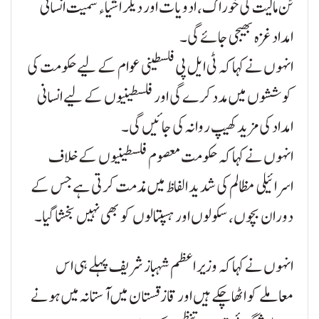
ٹن مالیت کی خوراک، ادویات اور دیگر اشیاء سمیت انسانی
امداد غزہ بھیجی جائے گی۔
انہوں نے کہا کہ ٹی ایل پی فلسطینی عوام کے لیے حکومت کی
کوششوں میں مدد کرے گی اور فلسطینیوں کے لیے انسانی
امداد کی مزید کھیپ روانہ کی جائیں گی۔
انہوں نے کہا کہ حکومت معصوم فلسطینیوں کے خلاف
اسرائیلی مظالم کی شدید الفاظ میں مذمت کرتی ہے جس کے
دوران بچوں، سکولوں اور ہسپتالوں کو بھی نہیں بخشا گیا۔
انہوں نے کہا کہ وزیر اعظم شہباز شریف پہلے ہی اس
معاملے کو اٹھا چکے ہیں اور قازقستان میں آستانہ میں ہونے