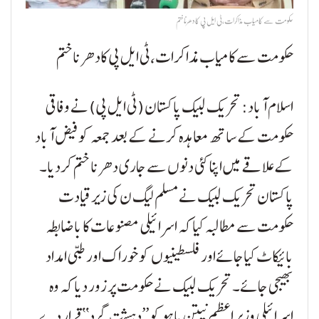
حکومت سے کامیاب مذاکرات،ٹی ایل پی کادھرناختم
حکومت سے کامیاب مذاکرات،ٹی ایل پی کادھرناختم
اسلام آباد: تحریک لبیک پاکستان (ٹی ایل پی) نے وفاقی
حکومت کے ساتھ معاہدہ کرنے کے بعد جمعہ کو فیض آباد
کے علاقے میں اپنا کئی دنوں سے جاری دھرنا ختم کردیا۔
پاکستان تحریک لبیک نے مسلم لیگ ن کی زیر قیادت
حکومت سے مطالبہ کیا کہ اسرائیلی مصنوعات کا باضابطہ
بائیکاٹ کیاجائےاور فلسطینیوں کو خوراک اور طبی امداد
بھیجی جائے۔ تحریک لبیک نے حکومت پر زور دیا کہ وہ
اسرائیلی وزیر اعظم نیتن یاہو کو ’’دہشت گرد‘‘ قرار دے۔