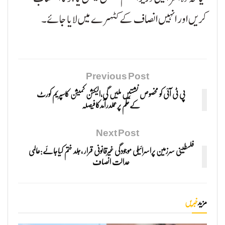
کریں اور انہیں انصاف کے کٹہرے میں لایا جائے۔
Previous Post
پی ٹی آئی کو مخصوص نشستیں ملیں گی،الیکشن کمیشن کاسپریم کورٹ
کےحکم پرعملدرآمدکافیصلہ
Next Post
فلسطینی سرزمین پراسرائیلی موجودگی غیرقانونی قرار ،جلد ختم کیاجائے:عالمی
عدالت انصاف
مزید
خبریں