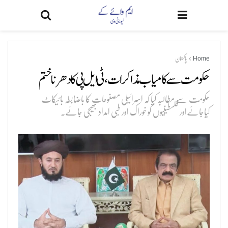
Home
پاکستان
حکومت سے کامیاب مذاکرات،ٹی ایل پی کادھرناختم
حکومت سے مطالبہ کیا کہ اسرائیلی مصنوعات کا باضابطہ بائیکاٹ
کیاجائےاور فلسطینیوں کو خوراک اور طبی امداد بھیجی جائے۔