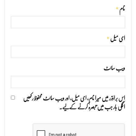
*
نام
*
ای میل
ویب‌ سائٹ
اس براؤزر میں میرا نام، ای میل، اور ویب سائٹ محفوظ رکھیں
اگلی بار جب میں تبصرہ کرنے کےلیے۔