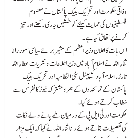
وفاقی حکومت اور تحریک لبیک پاکستان نے معصوم
فلسطینیوں کی حمایت کیلئے کوششیں جاری رکھنے اور تیز
کرنے پر اتفاق کیا ہے۔
اس بات کا اعلان وزیراعظم کے مشیر برائے سیاسی امور رانا
ثناء اللہ نے اسلام آباد میں وزیر اطلاعات و نشریات عطاء اللہ
تارڑ، اسلام آباد کیپیٹل سٹی انتظامیہ اور تحریک لبیک
پاکستان کے نمائندوں کے ہمراہ مشترکہ نیوز کانفرنس سے
خطاب کرتے ہوئے کیا۔
حکومت اور ٹی ایل پی کے درمیان طے پانے والے نکات
کی تفصیلات بتاتے ہوئے رانا ثناء اللہ نے کہا کہ ایک ہزار