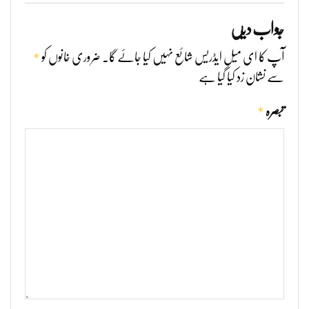
جواب دیں
*
آپ کا ای میل ایڈریس شائع نہیں کیا جائے گا۔
ضروری خانوں کو
سے نشان زد کیا گیا ہے
*
تبصرہ