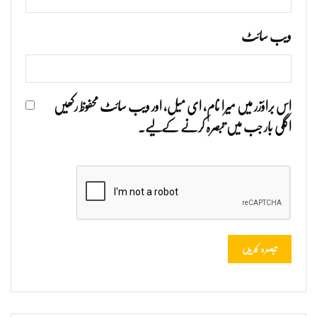
ویب‌ سائٹ
اس براؤزر میں میرا نام، ای میل، اور ویب سائٹ محفوظ رکھیں
اگلی بار جب میں تبصرہ کرنے کےلیے۔