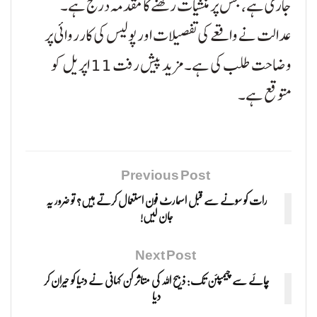
جاری ہے، جس پر منشیات رکھنے کا مقدمہ درج ہے۔
عدالت نے واقعے کی تفصیلات اور پولیس کی کارروائی پر
وضاحت طلب کی ہے۔ مزید پیش رفت 11 اپریل کو
متوقع ہے۔
Previous Post
رات کو سونے سے قبل اسمارٹ فون استعمال کرتے ہیں؟ تو ضرور یہ
جان لیں!
Next Post
چائے سے چیمپئن تک: ذبیح اللہ کی متاثر کن کہانی نے دنیا کو حیران کر
دیا