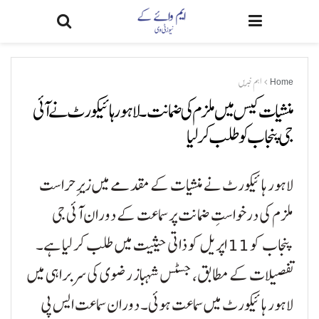
Home
اہم خبریں
منشیات کیس میں ملزم کی ضمانت۔ لاہور ہائیکورٹ نے آئی
جی پنجاب کو طلب کر لیا
لاہور ہائیکورٹ نے منشیات کے مقدمے میں زیرِ حراست
ملزم کی درخواستِ ضمانت پر سماعت کے دوران آئی جی
پنجاب کو 11 اپریل کو ذاتی حیثیت میں طلب کر لیا ہے۔
تفصیلات کے مطابق، جسٹس شہباز رضوی کی سربراہی میں
لاہور ہائیکورٹ میں سماعت ہوئی۔ دوران سماعت ایس پی