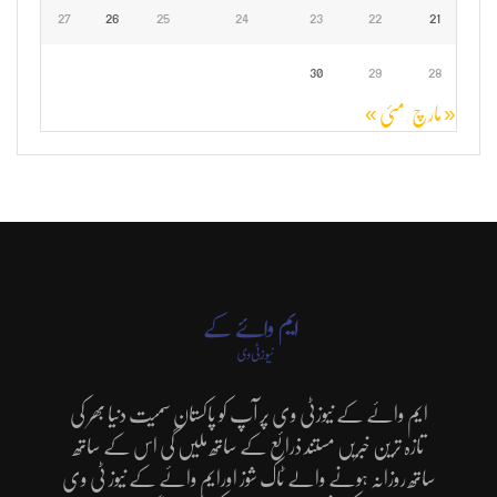
27
26
25
24
23
22
21
30
29
28
« مارچ
مئی »
ایم وائے کے نیوزٹی وی پر آپ کو پاکستان سمیت دنیا بھر کی
تازہ ترین خبریں مستند ذرائع کے ساتھ ملیں گی اس کے ساتھ
ساتھ روزانہ ہونے والے ٹاک شوز اورایم وائے کے نیوز ٹی وی