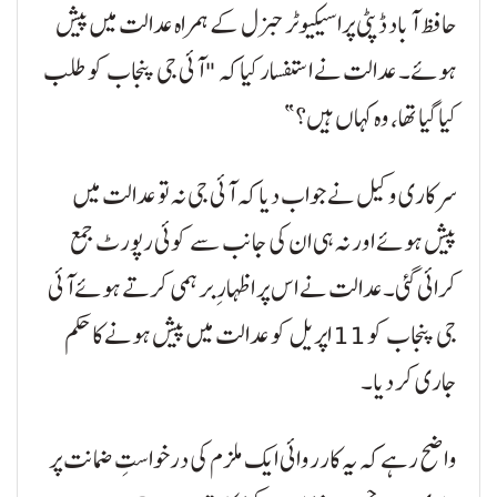
حافظ آباد ڈپٹی پراسیکیوٹر جنرل کے ہمراہ عدالت میں پیش
ہوئے۔ عدالت نے استفسار کیا کہ "آئی جی پنجاب کو طلب
کیا گیا تھا، وہ کہاں ہیں؟”
سرکاری وکیل نے جواب دیا کہ آئی جی نہ تو عدالت میں
پیش ہوئے اور نہ ہی ان کی جانب سے کوئی رپورٹ جمع
کرائی گئی۔عدالت نے اس پر اظہارِ برہمی کرتے ہوئے آئی
جی پنجاب کو 11 اپریل کو عدالت میں پیش ہونے کا حکم
جاری کر دیا۔
واضح رہے کہ یہ کارروائی ایک ملزم کی درخواستِ ضمانت پر