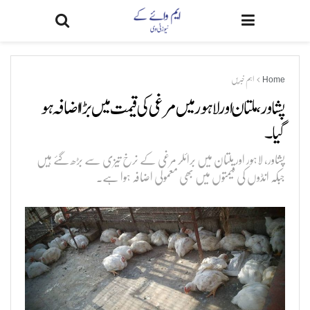
Home
اہم خبریں
پشاور، ملتان اور لاہور میں مرغی کی قیمت میں بڑا اضافہ ہو
گیا۔
پشاور، لاہور اور ملتان میں برائلر مرغی کے نرخ تیزی سے بڑھ گئے ہیں
جبکہ انڈوں کی قیمتوں میں بھی معمولی اضافہ ہوا ہے۔