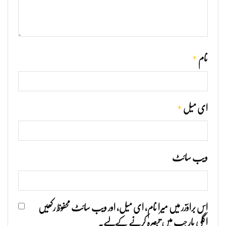
*
نام
*
ای میل
ویب‌ سائٹ
اس براؤزر میں میرا نام، ای میل، اور ویب سائٹ محفوظ رکھیں
اگلی بار جب میں تبصرہ کرنے کےلیے۔