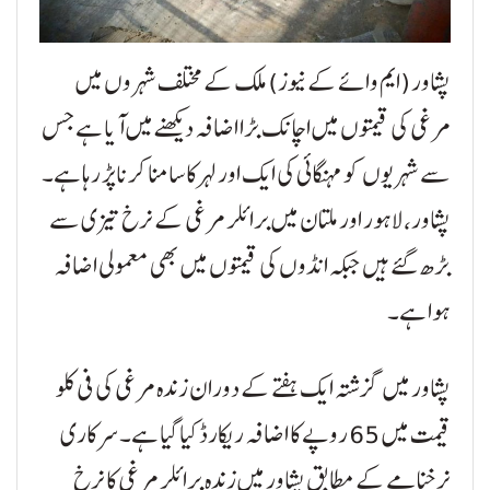
پشاور (ایم وائے کے نیوز) ملک کے مختلف شہروں میں
مرغی کی قیمتوں میں اچانک بڑا اضافہ دیکھنے میں آیا ہے جس
سے شہریوں کو مہنگائی کی ایک اور لہر کا سامنا کرنا پڑ رہا ہے۔
پشاور، لاہور اور ملتان میں برائلر مرغی کے نرخ تیزی سے
بڑھ گئے ہیں جبکہ انڈوں کی قیمتوں میں بھی معمولی اضافہ
ہوا ہے۔
پشاور میں گزشتہ ایک ہفتے کے دوران زندہ مرغی کی فی کلو
قیمت میں 65 روپے کا اضافہ ریکارڈ کیا گیا ہے۔ سرکاری
نرخنامے کے مطابق پشاور میں زندہ برائلر مرغی کا نرخ