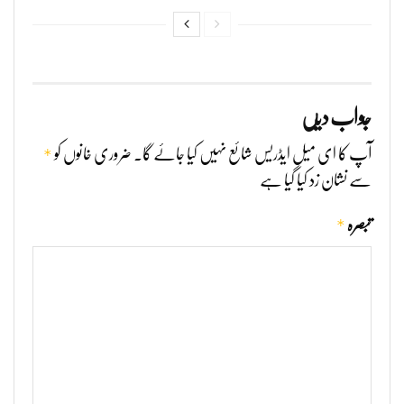
جواب دیں
*
آپ کا ای میل ایڈریس شائع نہیں کیا جائے گا۔
ضروری خانوں کو
سے نشان زد کیا گیا ہے
*
تبصرہ