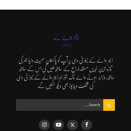
ایم وائے کے نیوزٹی وی پر آپ کو پاکستان سمیت دنیا بھر کی
تازہ ترین خبریں مستند ذرائع کے ساتھ ملیں گی اس کے ساتھ
ساتھ روزانہ ہونے والے ٹاک شوز اورایم وائے کے نیوز ٹی وی
کی مختلف ویڈیوز بھی دیکھ سکیں گے