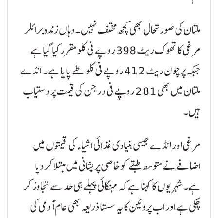
ملتان کی صورتحال بھی کچھ مختلف نہیں۔ وہاں زندہ برائلر
مرغی کا تھوک ریٹ 398 روپے فی کلو مقرر کیا گیا ہے
جبکہ پرچون ریٹ 412 روپے فی کلو طے پایا ہے۔ انڈے
ملتان میں بھی 281 روپے فی درجن کی قیمت پر دستیاب
ہیں۔
مرغی اور انڈے جیسی بنیادی غذائی اشیاء کی قیمتوں میں
اضافے نے متوسط طبقے کو خاصی پریشانی میں مبتلا کر دیا
ہے۔ شہریوں کا کہنا ہے کہ مہنگائی پہلے ہی حد سے تجاوز کر
چکی ہے اور اب پروٹین کا یہ سستا ذریعہ بھی عام آدمی کی