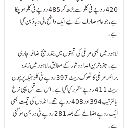
420 روپے فی کلو سے بڑھ کر 485 روپے فی کلو ہو چکا
ہے، جو عام صارف کے لیے ایک واضح مالی دباؤ بن گیا
ہے۔
لاہور میں بھی مرغی کی قیمتوں میں بتدریج اضافہ جاری
ہے۔ تازہ ترین اعداد و شمار کے مطابق، لاہور میں زندہ
برائلر مرغی کا تھوک ریٹ 397 روپے فی کلو جبکہ پرچون
ریٹ 411 روپے مقرر کیا گیا ہے۔ اس سے قبل یہی نرخ
بالترتیب 394 اور 408 روپے تھے۔ انڈوں کی قیمت بھی
ایک روپے اضافے کے بعد 281 روپے فی درجن ہو گئی
ہے۔