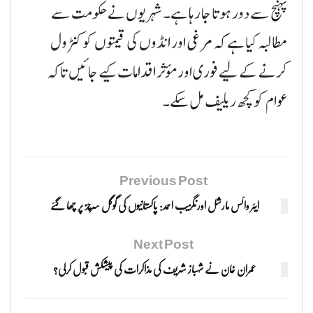
پہنچ سے دور ہوتا جا رہا ہے۔ شہریوں نے حکومت سے
مطالبہ کیا ہے کہ مرغی اور انڈوں کی قیمتوں کو کنٹرول
کرنے کے لیے فوری اور مؤثر اقدامات کیے جائیں تاکہ
عوام کو کچھ ریلیف مل سکے۔
Previous Post
ایئر وائس مارشل اورنگزیب احمد: پاکستانیوں کی گوگل سرچز پر چھا گئے
Next Post
عمران خان نے شہباز شریف کی مذاکرات کی پیشکش قبول کرلی؟