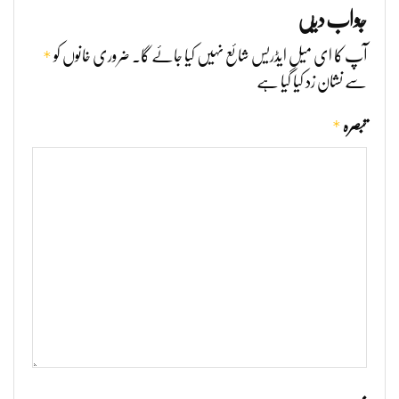
جواب دیں
*
آپ کا ای میل ایڈریس شائع نہیں کیا جائے گا۔
ضروری خانوں کو
سے نشان زد کیا گیا ہے
*
تبصرہ