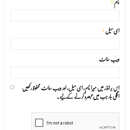
*
نام
*
ای میل
ویب‌ سائٹ
اس براؤزر میں میرا نام، ای میل، اور ویب سائٹ محفوظ رکھیں
اگلی بار جب میں تبصرہ کرنے کےلیے۔