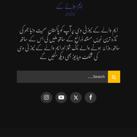
ایم وائے کے نیوزٹی وی پر آپ کو پاکستان سمیت دنیا بھر کی
تازہ ترین خبریں مستند ذرائع کے ساتھ ملیں گی اس کے ساتھ
ساتھ روزانہ ہونے والے ٹاک شوز اورایم وائے کے نیوز ٹی وی
کی مختلف ویڈیوز بھی دیکھ سکیں گے