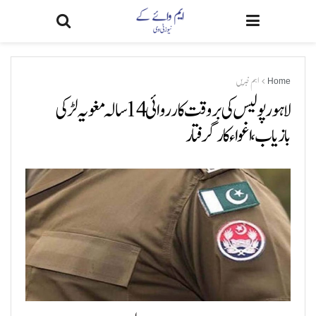
Home
اہم خبریں
لاہور پولیس کی بروقت کارروائی 14 سالہ مغویہ لڑکی
بازیاب، اغواء کار گرفتار