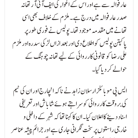
عارفوالہ سے ہے اور اس کے اغواء کی ایف آئی آر تھانہ
صدر عارفوالہ میں درج ہے۔ ملزم کے خلاف بھی اسی
تھانے میں مقدمہ موجود تھا۔ پولیس نے فوری طور پر
پاکپتن پولیس کو اطلاع دی اور بعد ازاں لڑکی سدرہ اور ملزم
علی رضا کو قانونی کارروائی کے لیے تھانہ چوہنگ کے
حوالے کر دیا گیا۔
ایس پی موبائلز ارسلان زاہد نے ناکہ انچارج اور ان کی ٹیم
کی بروقت کارروائی کو سراہتے ہوئے شاباش اور تعریفی
اسناد دینے کا اعلان کیا۔ ان کا کہنا تھا کہ شہر کے داخلی و
خارجی راستوں پر سخت نگرانی جاری ہے اور جرائم پیشہ عناصر