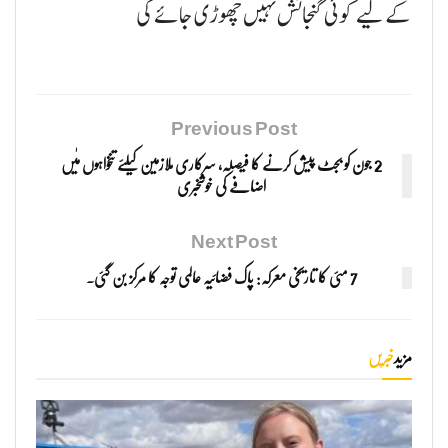
کے لیے کوئی گنجائش نہیں چھوڑی جائے گی
Previous Post
2 جون کو بجٹ پیش کرنے کا فیصلہ، سرکاری ملازمین کیلئے تنخواہوں مٰیں
اضافے کی خوشخبری
Next Post
7 مئی کا تاریخی معرکہ: پاک فضائیہ عالمی توجہ کا مرکز بن گئی۔
مزید
خبریں