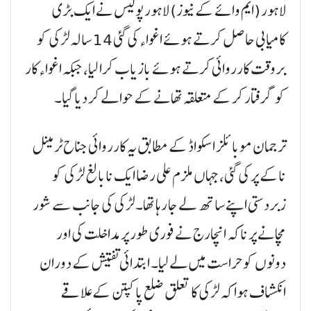
لاہور (ایم وائے کے نیوز) لاہور پولیس نے ایک بڑی
کامیابی حاصل کرتے ہوئے اغواء کی گئی 14 سالہ لڑکی کو
بروقت کارروائی کرتے ہوئے بازیاب کرا لیا، جبکہ اغواء کار
کو گرفتار کر کے متعلقہ تھانے کے حوالے کر دیا گیا۔
ترجمان موبائلز اسکواڈ کے مطابق یہ کارروائی جناح ٹرمینل
ناکے پر کی گئی، جہاں ملزم علی رضا ایک نابالغ لڑکی کو
زبردستی اپنے ساتھ لے جا رہا تھا۔ لڑکی کی جانب سے شور
مچانے پر ناکہ انچارج نے فوری طور پر مداخلت کی اور
دونوں کو حراست میں لے لیا۔ ابتدائی تفتیش کے دوران
انکشاف ہوا کہ لڑکی کا تعلق ضلع پاکپتن کے علاقے