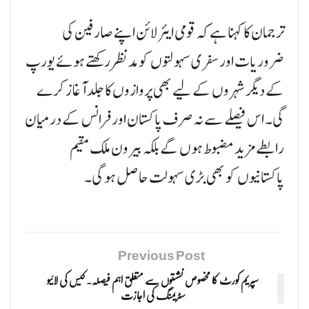
ترجمان کا کہنا ہے کہ قومی ایئر لائن اپنے صارفین کی
ضروریات اور سفری سہولتوں کو مدنظر رکھتے ہوئے یورپ
کے دیگر شہروں کے لیے بھی پروازوں کا جلد آغاز کرے
گی۔ اس فیصلے سے نہ صرف پاکستان اور فرانس کے درمیان
رابطے مزید مضبوط ہوں گے بلکہ بیرون ملک مقیم
پاکستانیوں کو بھی بڑی سہولت حاصل ہو گی۔
Previous Post
سپریم کورٹ کا مخصوص نشستوں سے متعلق اہم فیصلہ۔ کیس کی لائیو
سٹریمنگ کی اجازت