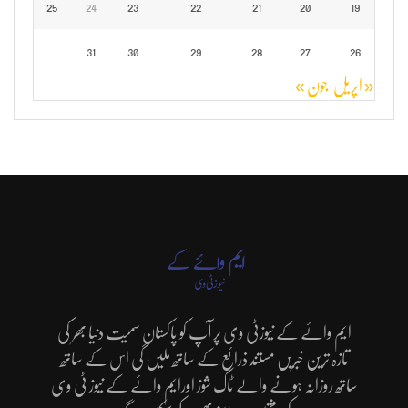
25
24
23
22
21
20
19
31
30
29
28
27
26
« اپریل
جون »
ایم وائے کے نیوزٹی وی پر آپ کو پاکستان سمیت دنیا بھر کی
تازہ ترین خبریں مستند ذرائع کے ساتھ ملیں گی اس کے ساتھ
ساتھ روزانہ ہونے والے ٹاک شوز اورایم وائے کے نیوز ٹی وی