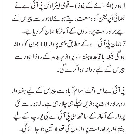
لاہور (ایم وائے کے نیوز) – قومی ایئر لائن پی آئی اے نے
فضائی آپریشن کو وسعت دیتے ہوئے لاہور سے پیرس کے
لیے براہ راست پروازوں کے آغاز کا اعلان کر دیا ہے۔
ترجمان پی آئی اے کے مطابق پہلی پرواز 18 جون کو روانہ
ہو گی جبکہ باقاعدہ ہفتہ وار پرواز ہر بدھ کے روز لاہور سے
پیرس کے لیے روانہ ہوا کرے گی۔
پی آئی اے اس وقت اسلام آباد سے پیرس کے لیے ہفتہ وار
دو براہ راست پروازیں پہلے ہی چلا رہی ہے۔ لاہور سے نئی
پرواز کے آغاز کے ساتھ ہی پی آئی اے کی یورپ کے لیے
ہفتہ وار براہ راست پروازوں کی تعداد تین ہو جائے گی۔