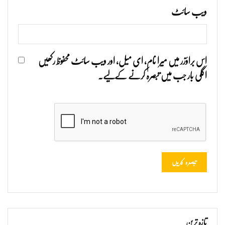
ویب‌ سائٹ
اس براؤزر میں میرا نام، ای میل، اور ویب سائٹ محفوظ رکھیں
اگلی بار جب میں تبصرہ کرنے کےلیے۔
تازہ ترین