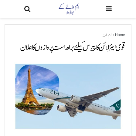
Home
اہم خبریں
قومی ایئر لائن کا پیرس کیلئے براہ راست پروازوں کا اعلان