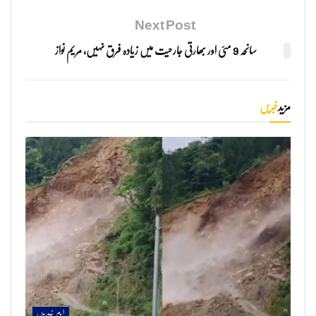
Next Post
سانحہ 9 مئی اور بھارتی جارحیت میں زیادہ فرق نہیں، مریم نواز
مزید
خبریں
اہم خبریں