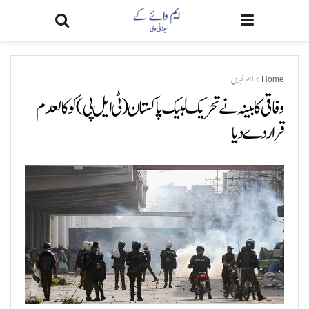
Home
اہم خبریں
وفاقی کابینہ نے تحریک لبیک پاکستان (ٹی ایل پی) کو کالعدم
قرار دے دیا