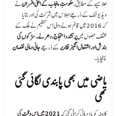
اعلامیے کے مطابق،
حکومتِ پنجاب کے اعلیٰ افسران
نے
ویڈیو لنک کے ذریعے اجلاس میں شرکت کی اور بتایا
کہ 2016 میں قائم ہونے والی اس تنظیم نے ملک کے
مختلف حصوں میں
پرتشدد احتجاج، دھرنے، سڑکوں کی
بندش اور اشتعال انگیز تقاریر
کے ذریعے
جانی و مالی نقصان
پہنچایا۔
ماضی میں بھی پابندی لگائی گئی
تھی
کابینہ کو یاد دہانی کرائی گئی کہ
2021 میں اس وقت کی