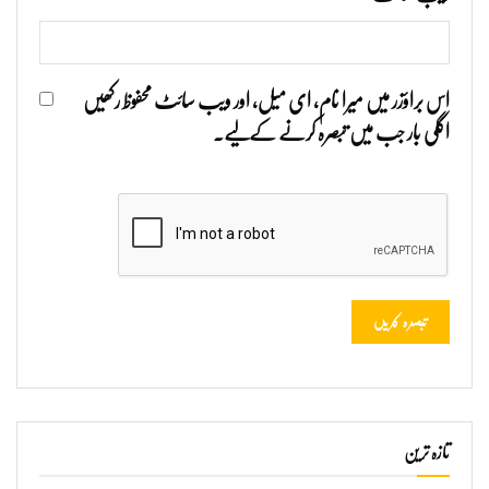
اس براؤزر میں میرا نام، ای میل، اور ویب سائٹ محفوظ رکھیں
اگلی بار جب میں تبصرہ کرنے کےلیے۔
تازہ ترین