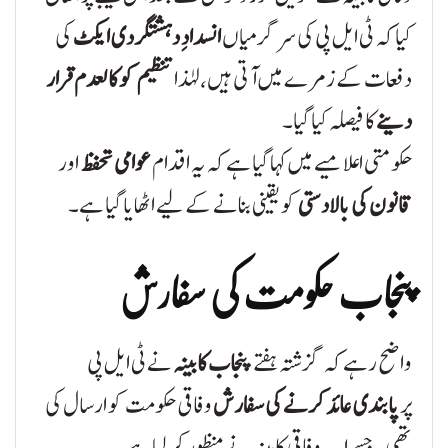
کیا کہ ٹی ایل پی کی سرگرمیاں
انسدادِ دہشتگردی ایکٹ
کی
دفعات کے زمرے میں آتی ہیں، لہٰذا
تنظیم کو کالعدم قرار
دینے
کا فیصلہ کیا گیا۔
حکومتی اعلامیے میں کہا گیا ہے کہ یہ اقدام
عوامی تحفظ
اور
قانون کی بالادستی
کو یقینی بنانے کے لیے اٹھایا گیا ہے۔
پنجاب حکومت کی سفارش
واضح رہے کہ گزشتہ ہفتے
پنجاب کابینہ
نے ٹی ایل پی
پر
پابندی عائد کرنے کی سفارش
وفاقی حکومت کو ارسال کی
تھی، جسے اب وفاقی کابینہ نے منظور کر لیا ہے۔