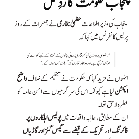
پنجاب حکومت کا ردِعمل
پنجاب کی وزیراطلاعات
عظمیٰ بخاری
نے جمعرات کے روز
پریس کانفرنس میں کہا کہ
“رضوی برادران کی گرفتاری انسانی جانوں کے تحفظ کے لیے حکومت کی
اولین ترجیح ہے، اور وہ جلد قانون کی گرفت میں ہوں گے۔”
انہوں نے مزید کہا کہ حکومت نے تنظیم کے خلاف
واضح
ایکشن
لیا ہے کیونکہ اس کی سرگرمیوں سے امن عامہ کو
خطرہ لاحق تھا۔
ان کے مطابق، حالیہ واقعات میں
پولیس اہلکاروں پر
فائرنگ
اور
تحریک کے قبضے سے گیس گنز اور گاڑیاں