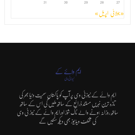
31
30
29
28
27
« جولائی
اپریل »
ایم وائے کے نیوزٹی وی پر آپ کو پاکستان سمیت دنیا بھر کی
تازہ ترین خبریں مستند ذرائع کے ساتھ ملیں گی اس کے ساتھ
ساتھ روزانہ ہونے والے ٹاک شوز اورایم وائے کے نیوز ٹی وی
کی مختلف ویڈیوز بھی دیکھ سکیں گے