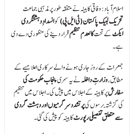
اسلام آباد: وفاقی کابینہ نے متفقہ طور پر مذہبی جماعت
تحریک لبیک پاکستان (ٹی ایل پی)
کو
انسدادِ دہشتگردی
ایکٹ
کے تحت
کالعدم تنظیم
قرار دینے کی منظوری دے دی
ہے۔
جمعرات کے روز جاری ہونے والے سرکاری اعلامیے کے
مطابق،
وزارتِ داخلہ
نے یہ سمری
پنجاب حکومت کی
سفارش
پر کابینہ کے اجلاس میں پیش کی۔ اجلاس میں تنظیم
کی گزشتہ برسوں کی
پرتشدد سرگرمیوں اور دہشت گردی
سے متعلق تفصیلی رپورٹ
کابینہ کو پیش کی گئی۔