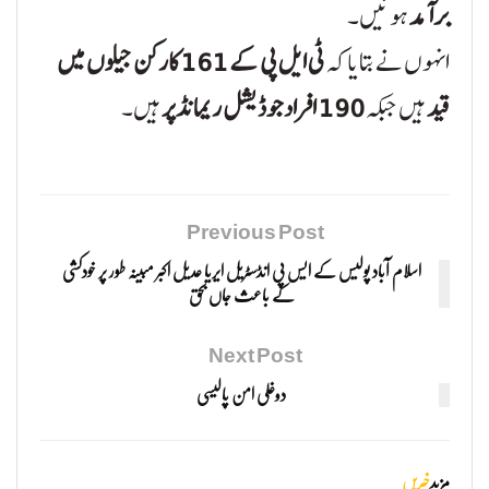
برآمد
ہوئیں۔
انہوں نے بتایا کہ
ٹی ایل پی کے 161 کارکن جیلوں میں
قید
ہیں جبکہ
190 افراد جوڈیشل ریمانڈ پر
ہیں۔
Previous Post
اسلام آباد پولیس کے ایس پی انڈسٹریل ایریا عدیل اکبر مبینہ طور پر خودکشی
کے باعث جاں بحق
Next Post
دوغلی امن پالیسی
مزید
خبریں