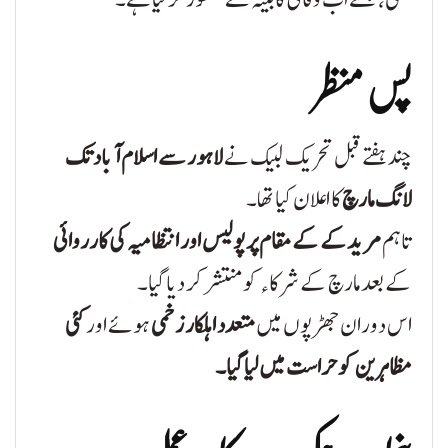
پس منظر
چند ہفتے قبل تحریک لبیک نے
لاہور سے اسلام آباد تک
لانگ مارچ
کا اعلان کیا تھا۔
تاہم
مریدکے کے مقام پر پولیس اور انتظامیہ کی کارروائی
کے بعد مارچ کے شرکاء کو منتشر کر دیا گیا۔
اس دوران جھڑپوں میں
متعدد اہلکار زخمی
ہوئے اور
کئی
مظاہرین کو حراست میں لیا گیا۔