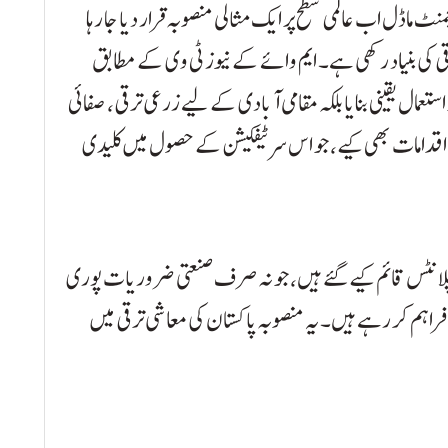
نٹ ماڈل اب عالمی سطح پر ایک مثالی منصوبہ قرار دیا جا رہا
ی کی بنیاد رکھی ہے۔ ایم وائے کے نیوز ٹی وی کے مطابق
تعمال یقینی بنایا بلکہ مقامی آبادی کے لیے زرعی ترقی، صفائی
ے اقدامات بھی کیے، جو اس سرٹیفکیشن کے حصول میں کلیدی
2 جدید واٹر ٹریٹمنٹ پلانٹس قائم کیے گئے ہیں، جو نہ صرف صنعتی ضروریات پوری
فراہم کر رہے ہیں۔ یہ منصوبہ پاکستان کی معاشی ترقی میں