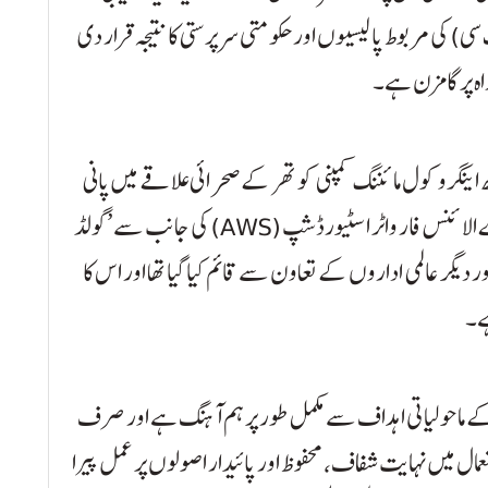
کی مربوط پالیسیوں اور حکومتی سرپرستی کا نتیجہ قرار دی
اہ پر گامزن ہے۔
نگرو کول مائننگ کمپنی کو تھر کے صحرائی علاقے میں پانی
کے مؤثر اور ذمہ دارانہ استعمال پر بین الاقوامی ادارے الائنس فار واٹر اسٹیورڈشپ (AWS) کی جانب سے ’گولڈ
دارہ 2009 میں اقوام متحدہ اور دیگر عالمی اداروں کے تعاون سے قائم کیا گیا تھا اور اس کا
ہے۔
 اقوام متحدہ کے ماحولیاتی اہداف سے مکمل طور پر ہم آہنگ ہے اور صرف
مال میں نہایت شفاف، محفوظ اور پائیدار اصولوں پر عمل پیرا