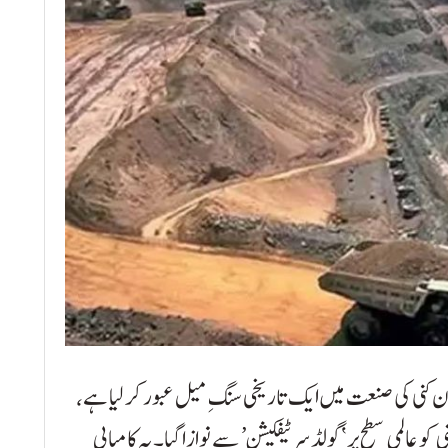
ان کنی کی صنعت میں ایک تاریخی سنگِ میل عبور کر لیا ہے،
و عالمی سطح پر ‘گولڈ سرٹیفکیشن’ سے نوازا گیا۔ یہ کامیابی