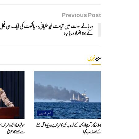
Previous Post
دریائے سوات میں قیامت خیز طغیانی: سیالکوٹ کی ایک ہی فیملی
کے 18 افراد دریا برد
مزید
خبریں
اہم خبریں
بھارتی کارگو جہاز یمن کے قریب بحیرۂ احمر میں پروجیکٹائل حملے
حوثیوں کا بحیرہ احمر میں
کے بعد ڈوب گیا
سے حملے کا دعویٰ