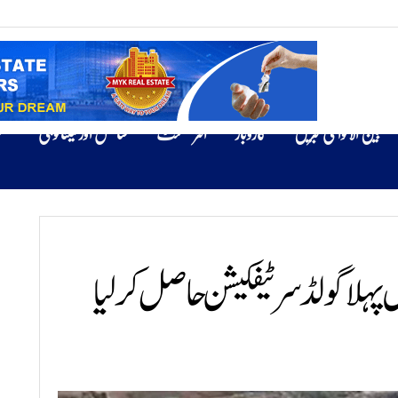
بین الاقوامی خبریں
کاروبار
انٹرٹینمنٹ
سائنس اور ٹیکنالوجی
ص
 پہلا گولڈ سرٹیفکیشن حاصل کرلیا