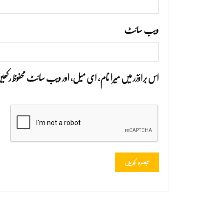
ویب‌ سائٹ
اس براؤزر میں میرا نام، ای میل، اور ویب سائٹ محفوظ رک