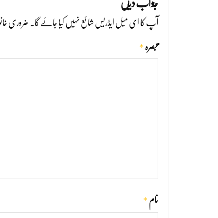
جواب دیں
آپ کا ای میل ایڈریس شائع نہیں کیا جائے گا۔
ضروری خانو
*
تبصرہ
*
نام