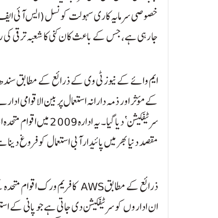
خصوصی سرمایہ کاری سہولت کونسل (ایس آئی ایف سی) 
جا رہی ہے، جس کے باعث کان کنی کا شعبہ ترقی کی ر
ایم وائے کے نیوز ٹی وی کے ذرائع کے مطابق سندھ ای
سرٹیفکیشن‘ دیا گیا۔ یہ ا
مقصد دنیا بھر میں پائیدار آبی استعمال کو فروغ دینا 
ذرائع کے مطابق AWS کا فریم ورک
ان اداروں کو سرٹیفکیشن دی جاتی ہے جو پانی کے استع