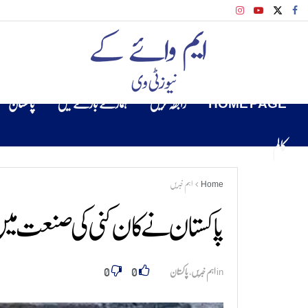
HOME PAGE
رابطہ کریں
ہمارے بارے میں
پاکستان
کالم
Home
اہم خبریں
پاکستان نے کان کنی کی صنعت میں
0
0
in
اہم خبریں
,
پاکستان