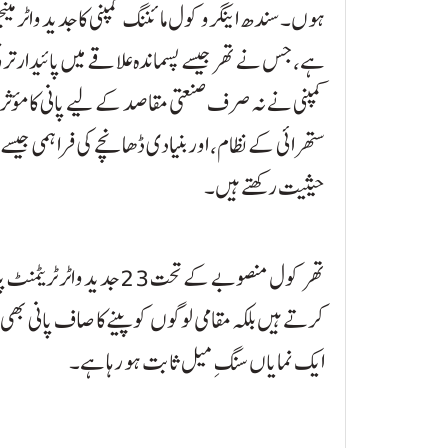
ہوں۔ سندھ اینگرو کول مائننگ کمپنی کا جدید واٹر مینجم
ہے، جس نے تھر جیسے پسماندہ علاقے میں پائیدار ترق
کمپنی نے نہ صرف صنعتی مقاصد کے لیے پانی کا مؤثر اس
ستھرائی کے نظام، اور بنیادی ڈھانچے کی فراہمی جیس
حیثیت رکھتے ہیں۔
تھر کول منصوبے کے تحت 3
کرتے ہیں بلکہ مقامی لوگوں کو پینے کا صاف پانی بھی 
ایک نمایاں سنگِ میل ثابت ہو رہا ہے۔