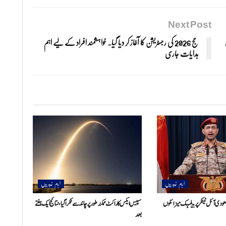
Next Post
حج 2026 کی رجسٹریشن کا آغاز کر دیا گیا۔ خواہشمند افراد کے لیے اہم
ہدایات جاری
اہم خبریں
اہم خبریں
 سعودی آئل ٹینکر پر بیلسٹک میزائلوں
سپیس ایکس کا راکٹ ممکنہ طور پر چاند سے ٹکرا گیا، نتائج ایک ہفتے
بعد