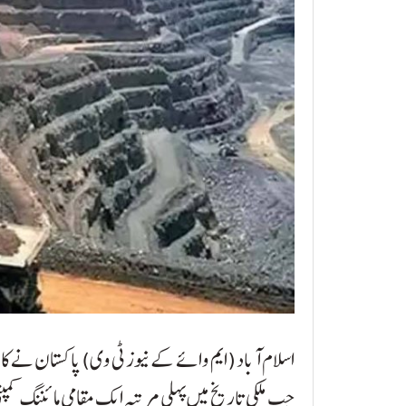
اسلام آباد (ایم وائے کے نیوز ٹی وی) پاکستان نے ک
جب ملکی تاریخ میں پہلی مرتبہ ایک مقامی مائننگ کمپنی ک