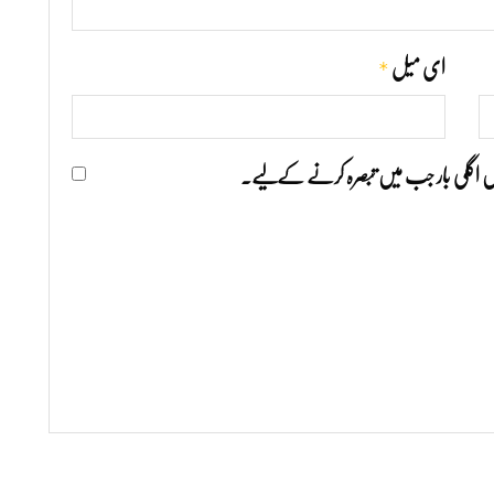
*
ای میل
ھیں اگلی بار جب میں تبصرہ کرنے کےلیے۔