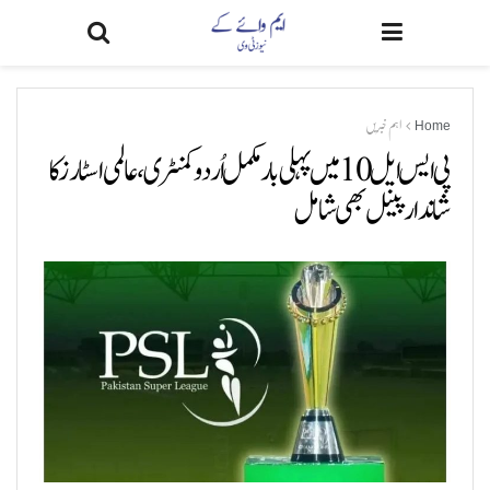
Home
اہم خبریں
پی ایس ایل 10 میں پہلی بار مکمل اُردو کمنٹری، عالمی اسٹارز کا
شاندار پینل بھی شامل