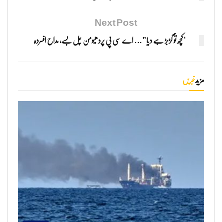
Next Post
"کچھ تو گڑبڑ ہے دیا”… اے سی پی پردھیومن چل بسے، مداح افسردہ
مزید
خبریں