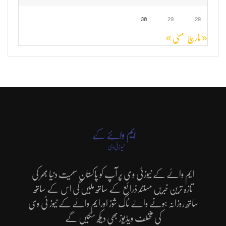
30
29
28
« مارچ
مئی »
ایم وائے کے نیوزٹی وی پر آپ کو پاکستان سمیت دنیا بھر کی
تازہ ترین خبریں مستند ذرائع کے ساتھ ملیں گی اس کے ساتھ
ساتھ روزانہ ہونے والے ٹاک شوز اورایم وائے کے نیوز ٹی وی
کی مختلف ویڈیوز بھی دیکھ سکیں گے