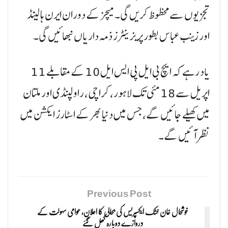
تجزیوں سے محظوظ کریں گی۔ میچز کے دوران ایرن ہالینڈ
اور زینب عباس بطور پریزینٹرز ذمہ داریاں نبھائیں گی۔
یاد رہے کہ ایچ بی ایل پی ایس ایل 10 کے مقابلے 11
اپریل سے 18 مئی تک لاہور، کراچی، راولپنڈی اور ملتان
میں کھیلے جائیں گے، جس میں دنیا بھر کے اسٹارز ایکشن میں
نظر آئیں گے۔
Previous Post
خوشحال خان خٹک ایکسپریس کی بحالی کا اعلان، عوامی سہولت کے
دروازے دوبارہ کھل گئے