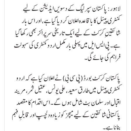
لاہور: پاکستان سپر لیگ کے دسویں ایڈیشن کے لیے
کمنٹری پینل کا باقاعدہ اعلان کر دیا گیا ہے، اور اس بار
شائقینِ کرکٹ کے لیے ایک تاریخی سرپرائز بھی رکھا گیا
ہے۔ پی ایس ایل میں پہلی بار مکمل اردو کمنٹری کی سہولت
فراہم کی جائے گی۔
پاکستان کرکٹ بورڈ (پی سی بی) نے اعلان کیا ہے کہ اردو
کمنٹری پینل میں طارق سعید، علی یونس، عقیل ثمر، مرینہ
اقبال اور سلمان بٹ شامل ہوں گے۔ اس اقدام کا مقصد
پاکستانی شائقین کے لیے میچز کو زیادہ دلچسپ اور قابلِ فہم
بنانا ہے۔