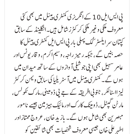
پی ایس ایل 10 کے انگریزی کمنٹری پینل میں بھی کئی
معروف ملکی و غیر ملکی کرکٹرز شامل ہیں۔ انگلینڈ کے سابق
کپتان سر ایلسٹر کُک پہلی بار پی ایس ایل کمنٹری پینل کا
حصہ بنیں گے، جبکہ رمیز راجہ، وسیم اکرم، وقار یونس اور
عامر سہیل بھی اپنی جوشیلی آوازوں کے ساتھ میدان میں
ہوں گے۔ کمنٹری پینل میں آسٹریلیا کی سابق ویمن کرکٹر
لیزا اسٹالکر، جنوبی افریقہ کے جے پی ڈومینی، مارک نکولس،
مارٹن گپٹل، ڈومینک کارک اور مائیک ہیزمین جیسے نامور
مبصرین بھی شامل ہوں گے۔ بازید خان، عروج ممتاز اور
اطہر علی خان جیسی معروف شخصیات بھی شائقین کو