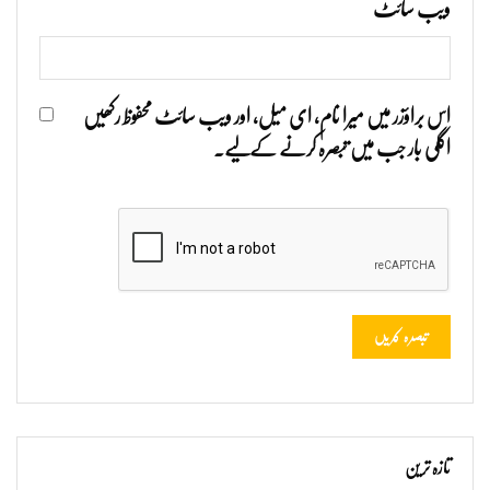
ویب‌ سائٹ
اس براؤزر میں میرا نام، ای میل، اور ویب سائٹ محفوظ رکھیں
اگلی بار جب میں تبصرہ کرنے کےلیے۔
تازہ ترین