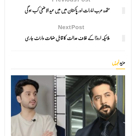
متحدہ عرب امارات اور پاکستان میں میں عید الاضحیٰ کب ہو گی
Next Post
ملائیکہ اروڑا کے خلاف عدالت کا قابلِ ضمانت وارنٹ جاری
مزید
خبریں