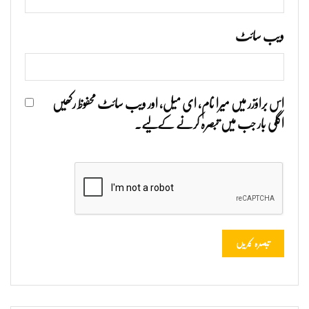
ویب‌ سائٹ
اس براؤزر میں میرا نام، ای میل، اور ویب سائٹ محفوظ رکھیں
اگلی بار جب میں تبصرہ کرنے کےلیے۔