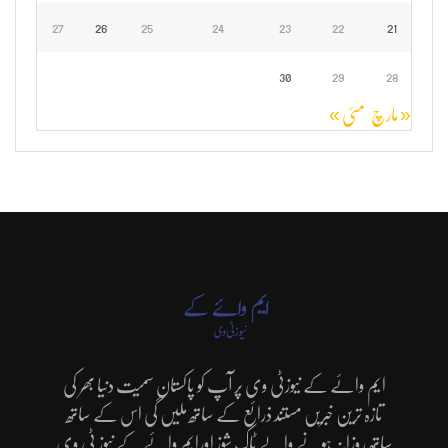
27
26
25
24
23
22
21
30
29
28
« مارچ
مئی »
ایم وائے کے نیوزٹی وی پر آپ کو پاکستان سمیت دنیا بھر کی
تازہ ترین خبریں مستند ذرائع کے ساتھ ملیں گی اس کے ساتھ
ساتھ روزانہ ہونے والے ٹاک شوز اورایم وائے کے نیوز ٹی وی