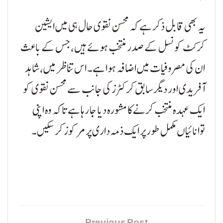
یہ بھی قابل ذکر ہے کہ محسن نقوی حال ہی میں ایشین
کرکٹ کونسل کے صدر منتخب ہوئے ہیں، جس کے باعث
ان کی مصروفیات میں اضافہ ہوا ہے۔
اس تناظر میں، شاہد
آفریدی اور دیگر سابق کرکٹرز کی جانب سے محسن نقوی کو
ایک عہدہ منتخب کرنے کا مشورہ دیا جا رہا ہے تاکہ وہ اپنی
توانائیاں مکمل طور پر ایک ذمہ داری پر مرکوز کر سکیں۔
Previous Post