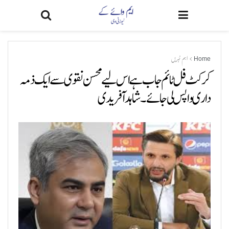
Home
اہم خبریں
کرکٹ فل ٹائم جاب ہے اس لیے محسن نقوی سے ایک ذمہ
داری واپس لی جائے۔ شاہد آفریدی