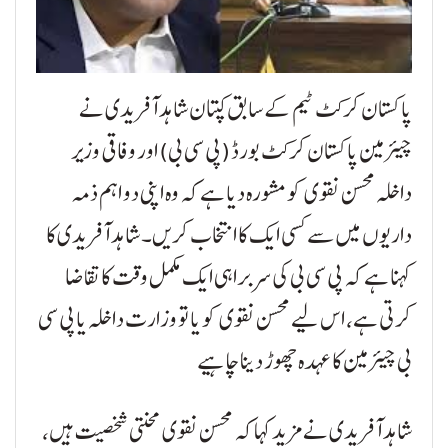
پاکستان کرکٹ ٹیم کے سابق کپتان شاہد آفریدی نے
چیئرمین پاکستان کرکٹ بورڈ (پی سی بی) اور وفاقی وزیر
داخلہ محسن نقوی کو مشورہ دیا ہے کہ وہ اپنی دو اہم ذمہ
داریوں میں سے کسی ایک کا انتخاب کریں۔
شاہد آفریدی کا
کہنا ہے کہ پی سی بی کی سربراہی ایک مکمل وقت کا تقاضا
کرتی ہے، اس لیے محسن نقوی کو یا تو وزارت داخلہ یا پی سی
بی چیئرمین کا عہدہ چھوڑ دینا چاہیے
شاہد آفریدی نے مزید کہا کہ محسن نقوی محنتی شخصیت ہیں،